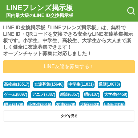
LINEフレンズ掲示板
国内最大級のLINE ID交換掲示板
LINE ID交換掲示板「LINEフレンズ掲示板」は、無料で
LINE ID・QRコードを交換できる安全なLINE友達募集掲示
板です。小学生、中学生、高校生、大学生から大人まで楽
しく健全に友達募集できます！
オープンチャット募集に対応しました！
LINE友達を募集する！
高校生(16517)
友達募集(15646)
中学生(11831)
通話(10673)
ゲーム(8097)
アニメ(7387)
雑談(6357)
暇(6107)
大学生(4459)
暇人(3179)
小学生(3016)
友達(2679)
大阪(2603)
LINE(2416)
関西(2392)
社会人(1437)
漫画(1326)
音楽(1262)
京都(1223)
タグを見る
東京(1176)
10代(1097)
学生(1089)
ひま(1005)
男子(981)
誰でも(978)
野球(875)
20代(866)
グループ(847)
茨城(827)