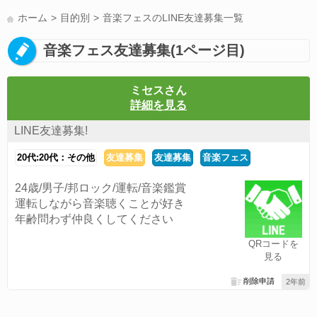
LINE友達募集(178)
スポーツ(177)
韓国(176)
雑談グル(176)
ホーム
目的別
音楽フェスのLINE友達募集一覧
パズドラ(172)
Switch(168)
趣味(164)
40代(164)
声優(159)
音楽フェス友達募集(1ページ目)
サッカー(159)
モンハン(158)
相談(155)
すべてのタグを見る
ミセスさん
詳細を見る
LINE友達募集!
20代:20代：その他
友達募集
友達募集
音楽フェス
24歳/男子/邦ロック/運転/音楽鑑賞
運転しながら音楽聴くことが好き
年齢問わず仲良くしてください
QRコードを
見る
削除申請
2年前