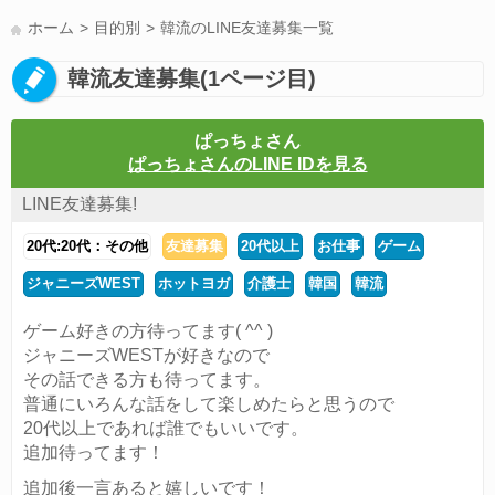
LINE友達募集(178)
スポーツ(177)
韓国(176)
雑談グル(176)
ホーム
目的別
韓流のLINE友達募集一覧
パズドラ(172)
Switch(168)
趣味(164)
40代(164)
声優(159)
韓流友達募集(1ページ目)
サッカー(159)
モンハン(158)
相談(155)
すべてのタグを見る
ぱっちょさん
ぱっちょさんのLINE IDを見る
LINE友達募集!
20代:20代：その他
友達募集
20代以上
お仕事
ゲーム
ジャニーズWEST
ホットヨガ
介護士
韓国
韓流
ゲーム好きの方待ってます( ^^ )
ジャニーズWESTが好きなので
その話できる方も待ってます。
普通にいろんな話をして楽しめたらと思うので
20代以上であれば誰でもいいです。
追加待ってます！
追加後一言あると嬉しいです！