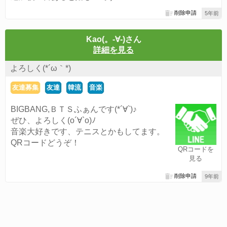
削除申請
5年前
Kao(。-∀-)さん
詳細を見る
よろしく(*´ω｀*)
友達募集
友達
韓流
音楽
BIGBANG,ＢＴＳふぁんです(*´∀`)♪
ぜひ、よろしく(о´∀`о)ﾉ
音楽大好きです、テニスとかもしてます。
QRコードどうぞ！
QRコードを
見る
削除申請
9年前