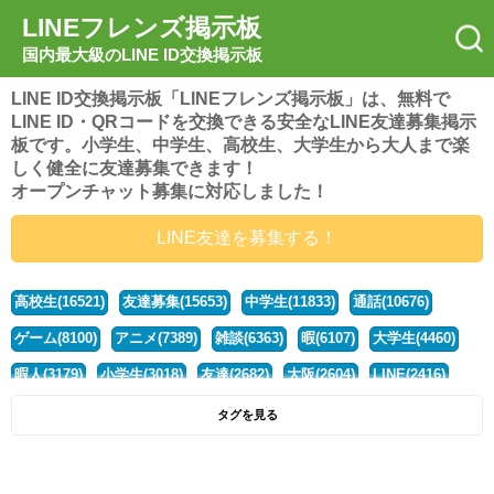
LINEフレンズ掲示板
国内最大級のLINE ID交換掲示板
LINE ID交換掲示板「LINEフレンズ掲示板」は、無料で
LINE ID・QRコードを交換できる安全なLINE友達募集掲示
板です。小学生、中学生、高校生、大学生から大人まで楽
しく健全に友達募集できます！
オープンチャット募集に対応しました！
LINE友達を募集する！
高校生(16521)
友達募集(15653)
中学生(11833)
通話(10676)
ゲーム(8100)
アニメ(7389)
雑談(6363)
暇(6107)
大学生(4460)
暇人(3179)
小学生(3018)
友達(2682)
大阪(2604)
LINE(2416)
関西(2392)
社会人(1438)
漫画(1326)
音楽(1263)
京都(1223)
タグを見る
東京(1177)
10代(1097)
学生(1090)
ひま(1005)
男子(981)
誰でも(978)
野球(875)
20代(866)
グループ(847)
茨城(827)