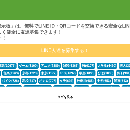
ンズ掲示板」は、無料でLINE ID・QRコードを交換できる安全な
しく健全に友達募集できます！
た！
LINE友達を募集する！
通話(10676)
ゲーム(8100)
アニメ(7389)
雑談(6363)
暇(6107)
大学生(4460)
暇人(31
音楽(1263)
京都(1223)
東京(1177)
10代(1097)
学生(1090)
ひま(1005)
男子(981
バイク(726)
高校(717)
ボカロ(707)
女子(692)
神奈川(685)
中学(653)
関東(643)
5)
30代(433)
グループ募集(412)
マンガ(401)
映画(396)
LINEグループ(388)
友達募
暇電(349)
千葉(336)
北海道(322)
フォートナイト(320)
荒野行動(319)
埼玉(318)
専
タグを見る
3(265)
JK(263)
福岡(260)
プロセカ(260)
腐女子(253)
かまちょ(246)
雑談グループ(
ps4(189)
料理(187)
アニメ好き(184)
マイクラ(181)
LINE通話(180)
LINE友達募集(1
声優(159)
サッカー(159)
モンハン(158)
相談(155)
すべてのタグを見る