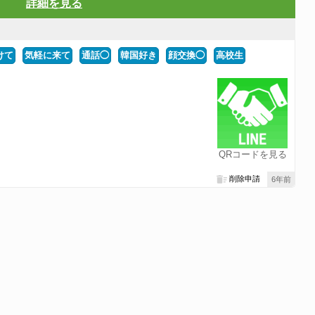
詳細を見る
けて
気軽に来て
通話◯
韓国好き
顔交換◯
高校生
る
QRコードを見る
削除申請
6年前