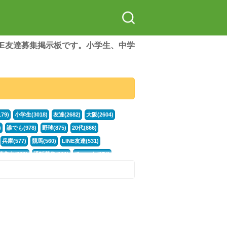
LINE友達募集掲示板です。小学生、中学
79)
小学生(3018)
友達(2682)
大阪(2604)
)
誰でも(978)
野球(875)
20代(866)
兵庫(577)
競馬(560)
LINE友達(531)
集中(382)
通話募集(381)
チャット(374)
門学生(315)
不登校(299)
電話(299)
トーク(299)
246)
イラスト(244)
カラオケ(243)
78)
スポーツ(177)
韓国(176)
雑談グル(176)