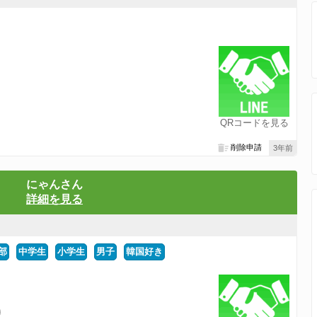
QRコードを見る
削除申請
3年前
にゃんさん
詳細を見る
部
中学生
小学生
男子
韓国好き
