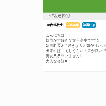
LINE友達募集!
10代:高校生
友達募集
韓国好き
こんにちは^^*
韓国が大好きな女子高生です🥰
韓国🇰🇷🌶️🍖好きな人と繋がりたい!
出来れば、同じくらいの歳が良いで
男女👸🤴問いません!!
大人な会話❌