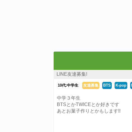
LINE友達募集!
10代:中学生
友達募集
BTS
K‐pop
中学３年生
BTSとかTWICEとか好きです
あとお菓子作りとかもします!!