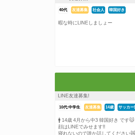
40代
友達募集
社会人
韓国好き
暇な時にLINEしましょー
LINE友達募集!
10代:中学生
友達募集
14歳
サッカー
🚹 14歳 4月から中3 韓国好き です😽
顔はLINEでみせます!!
寝れないので誰か話してください