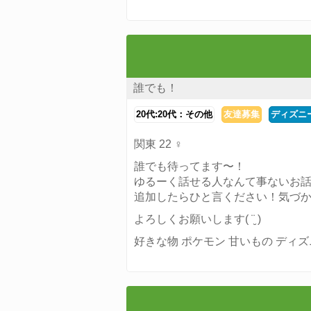
誰でも！
20代:20代：その他
友達募集
ディズニ
関東 22 ♀
誰でも待ってます〜！
ゆるーく話せる人なんて事ないお
追加したらひと言ください！気づ
よろしくお願いします( ¨̮ )
好きな物 ポケモン 甘いもの ディズ