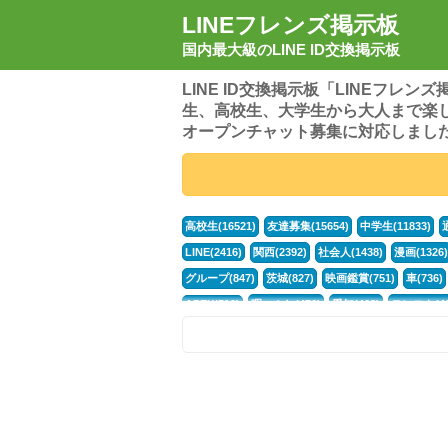
LINEフレンズ掲示板
国内最大級のLINE ID交換掲示板
LINE ID交換掲示板「LINEフレ
生、高校生、大学生から大人まで楽
オープンチャット募集に対応しまし
高校生(16521)
友達募集(15654)
中学生(11833)
LINE(2416)
関西(2392)
社会人(1438)
漫画(1326)
グループ(847)
茨城(827)
映画鑑賞(751)
車(736)
APEX(519)
暇つぶし(476)
愛知(468)
モンスト(46
男(370)
話し相手(363)
歌い手(361)
勉強(361)
ポケモン(298)
オタク(276)
話し相手募集(268)
高
中高生(226)
原神(218)
中3(206)
第五人格(200)
パズドラ(172)
Switch(168)
趣味(164)
40代(164)