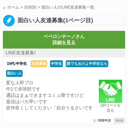
LINE友達募集(178)
スポーツ(177)
韓国(176)
雑談グル(176)
ホーム
目的別
面白い人のLINE友達募集一覧
パズドラ(172)
Switch(168)
趣味(164)
40代(164)
サッカー(160)
面白い人友達募集(1ページ目)
声優(159)
モンハン(158)
相談(155)
すべてのタグを見る
ペペロンチーノさん
詳細を見る
LINE友達募集!
10代:中学生
友達募集
中学生
誰でもおけよ中学生なら
面白い人
変な人即ブロ
中1で卓球部です
通話はまぁできますコミュ障ですけど
返信はバカ早いです
QRコードを
皆仲良くしてください「自分うるさいです
見る
削除申請
5年前