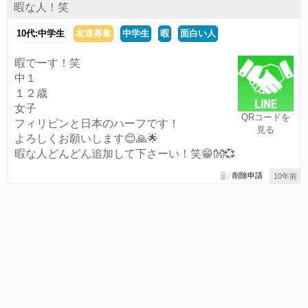
暇な人！笑
10代:中学生
友達募集
中学生
暇
面白い人
暇でーす！笑
中１
１２歳
女子
QRコードを
フィリピンと日本のハーフです！
見る
よろしくお願いします😊🙏🌟
暇な人どんどん追加して下さーい！笑😁👐💞
削除申請
10年前