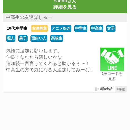
Yachoさん
詳細を見る
中高生の友達ぼしゅー
10代:中学生
友達募集
アニメ好き
中学生
中高生
女子
暇人
男子
面白い人
高校生
気軽に追加お願いします。
仲良くなれたら嬉しいかな
追加後一言言うてくれると助かるぅ〜！
中高生の方で気になる人追加してみーな！
QRコードを
見る
削除申請
6年前