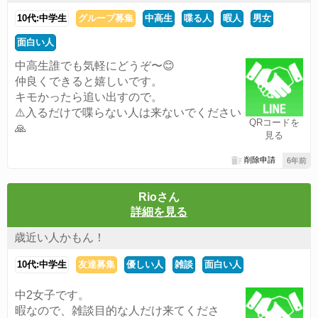
10代:中学生
グループ募集
中高生
喋る人
暇人
男女
面白い人
中高生誰でも気軽にどうぞ〜😊
仲良くできると嬉しいです。
キモかったら追い出すので。
⚠️入るだけで喋らない人は来ないでください
QRコードを
🙏
見る
削除申請
6年前
Rioさん
詳細を見る
歳近い人かもん！
10代:中学生
友達募集
優しい人
雑談
面白い人
中2女子です。
暇なので、雑談目的な人だけ来てくださ