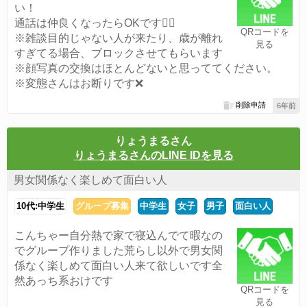
い！
通話は仲良くなったらOKです🙆‍♀️
QRコードを
※雑談目的じゃない人が来たり、歳が離れ
見る
すぎてる場合、ブロックさせてもらいます
※顔写真の交換はほとんどないと思っててください。
※変態さんはお断りです❌
削除申請
6年前
りょうまるさん
りょうまるさんのLINE IDを見る
男女関係なく楽しめて面白い人
10代:中学生
グループ募集
中学生
女子
男子
面白い人
こんちゃー自分熱で家で寝込んでて暇なの
でグループ作りました荒らし以外で男女関
係なく楽しめて面白い人来て欲しいです全
然あっち系おけです
QRコードを
見る