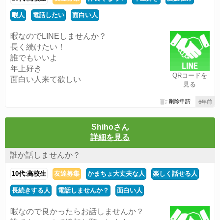
暇人
電話したい
面白い人
暇なのでLINEしませんか？
長く続けたい！
誰でもいいよ
年上好き
QRコードを
面白い人来て欲しい
見る
削除申請
6年前
Shihoさん
詳細を見る
誰か話しませんか？
10代:高校生
友達募集
かまちょ大丈夫な人
楽しく話せる人
長続きする人
電話しませんか？
面白い人
暇なので良かったらお話しませんか？