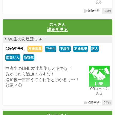
見る
削除申請
6年前
のんさん
詳細を見る
中高生の友達ぼしゅー
10代:中学生
友達募集
中学生
中高生
友達募集
暇人
面白い人
高校生
中高生のLINE友達募集しとるでな！
良かったら追加よろすな！
追加後一言言うてくれると助かるぅ〜！
顔写メ◎
QRコードを
見る
削除申請
6年前