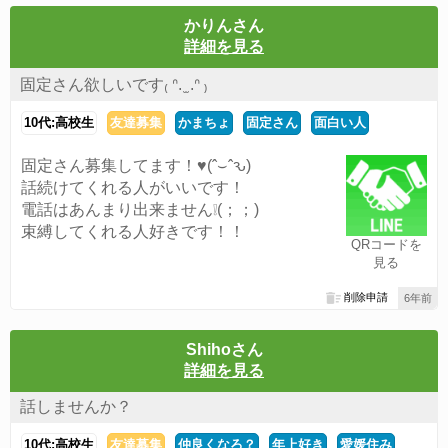
かりんさん
詳細を見る
固定さん欲しいです₍ ᐢ. ̫ .ᐢ ₎
10代:高校生
友達募集
かまちょ
固定さん
面白い人
固定さん募集してます！♥(ˆ⌣ˆԅ)
話続けてくれる人がいいです！
電話はあんまり出来ません❕(；；)
束縛してくれる人好きです！！
QRコードを
見る
削除申請
6年前
Shihoさん
詳細を見る
話しませんか？
10代:高校生
友達募集
仲良くなろ？
年上好き
愛媛住み