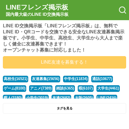
LINEフレンズ掲示板
国内最大級のLINE ID交換掲示板
LINE ID交換掲示板「LINEフレンズ掲示板」は、無料で
LINE ID・QRコードを交換できる安全なLINE友達募集掲示
板です。小学生、中学生、高校生、大学生から大人まで楽
しく健全に友達募集できます！
オープンチャット募集に対応しました！
LINE友達を募集する！
高校生(16521)
友達募集(15656)
中学生(11834)
通話(10677)
ゲーム(8100)
アニメ(7389)
雑談(6365)
暇(6107)
大学生(4461)
暇人(3180)
小学生(3019)
友達(2682)
大阪(2605)
LINE(2416)
関西(2392)
社会人(1439)
漫画(1326)
音楽(1263)
京都(1223)
タグを見る
東京(1178)
10代(1097)
学生(1090)
ひま(1006)
男子(981)
誰でも(979)
野球(875)
20代(866)
グループ(847)
茨城(827)