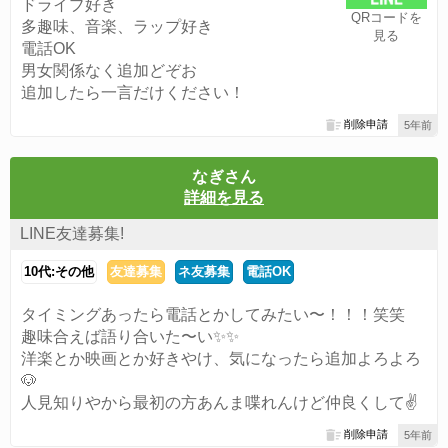
ドライブ好き
QRコードを
多趣味、音楽、ラップ好き
見る
電話OK
男女関係なく追加どぞお
追加したら一言だけください！
削除申請
5年前
なぎさん
詳細を見る
LINE友達募集!
10代:その他
友達募集
ネ友募集
電話OK
タイミングあったら電話とかしてみたい〜！！！笑笑
趣味合えば語り合いた〜い✨✨
洋楽とか映画とか好きやけ、気になったら追加よろよろ
🐶
人見知りやから最初の方あんま喋れんけど仲良くして✌️
削除申請
5年前