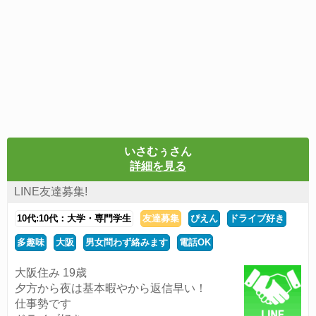
いさむぅさん
詳細を見る
LINE友達募集!
10代:10代：大学・専門学生
友達募集
ぴえん
ドライブ好き
多趣味
大阪
男女問わず絡みます
電話OK
大阪住み 19歳
夕方から夜は基本暇やから返信早い！
仕事勢です