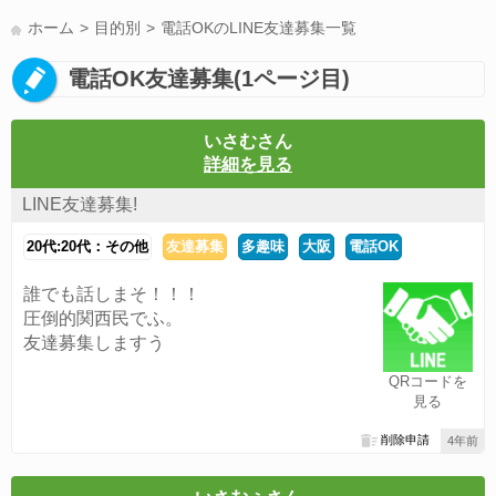
LINE友達募集(178)
スポーツ(177)
韓国(176)
雑談グル(176)
ホーム
目的別
電話OKのLINE友達募集一覧
パズドラ(172)
Switch(168)
趣味(164)
40代(164)
サッカー(160)
電話OK友達募集(1ページ目)
声優(159)
モンハン(158)
相談(155)
すべてのタグを見る
いさむさん
詳細を見る
LINE友達募集!
20代:20代：その他
友達募集
多趣味
大阪
電話OK
誰でも話しまそ！！！
圧倒的関西民でふ。
友達募集しますう
QRコードを
見る
削除申請
4年前