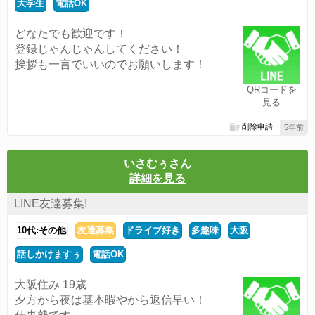
大学生
電話OK
どなたでも歓迎です！
登録じゃんじゃんしてください！
挨拶も一言でいいのでお願いします！
QRコードを
見る
削除申請
5年前
いさむぅさん
詳細を見る
LINE友達募集!
10代:その他
友達募集
ドライブ好き
多趣味
大阪
話しかけますぅ
電話OK
大阪住み 19歳
夕方から夜は基本暇やから返信早い！