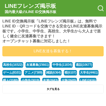
LINEフレンズ掲示板
国内最大級のLINE ID交換掲示板
LINE ID交換掲示板「LINEフレンズ掲示板」は、無料で
LINE ID・QRコードを交換できる安全なLINE友達募集掲示
板です。小学生、中学生、高校生、大学生から大人まで楽
しく健全に友達募集できます！
オープンチャット募集に対応しました！
LINE友達を募集する！
高校生(16522)
友達募集(15661)
中学生(11834)
通話(10677)
ゲーム(8101)
アニメ(7389)
雑談(6364)
暇(6107)
大学生(4461)
暇人(3180)
小学生(3019)
友達(2683)
大阪(2605)
LINE(2416)
関西(2392)
社会人(1441)
漫画(1326)
音楽(1262)
京都(1223)
タグを見る
東京(1178)
10代(1097)
学生(1091)
ひま(1006)
男子(981)
誰でも(979)
野球(875)
20代(866)
グループ(847)
茨城(827)