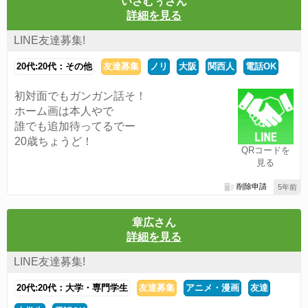
いさむぅさん
詳細を見る
LINE友達募集!
20代:20代：その他
友達募集
ノリ
大阪
関西人
電話OK
初対面でもガンガン話そ！
ホーム画は本人やで
誰でも追加待ってるでー
20歳ちょうど！
QRコードを
見る
削除申請
5年前
章広さん
詳細を見る
LINE友達募集!
20代:20代：大学・専門学生
友達募集
アニメ・漫画
友達