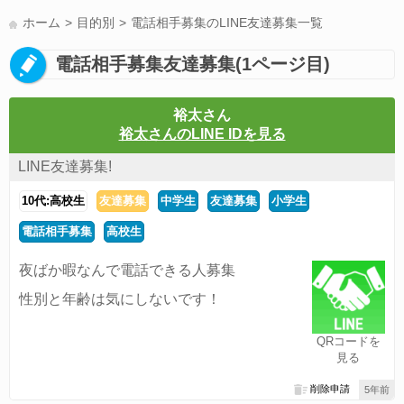
LINE友達募集(178)
スポーツ(177)
韓国(176)
雑談グル(176)
ホーム
目的別
電話相手募集のLINE友達募集一覧
パズドラ(172)
Switch(168)
趣味(164)
40代(164)
サッカー(160)
電話相手募集友達募集(1ページ目)
声優(159)
モンハン(158)
相談(155)
すべてのタグを見る
裕太さん
裕太さんのLINE IDを見る
LINE友達募集!
10代:高校生
友達募集
中学生
友達募集
小学生
電話相手募集
高校生
夜ばか暇なんで電話できる人募集
性別と年齢は気にしないです！
QRコードを
見る
削除申請
5年前