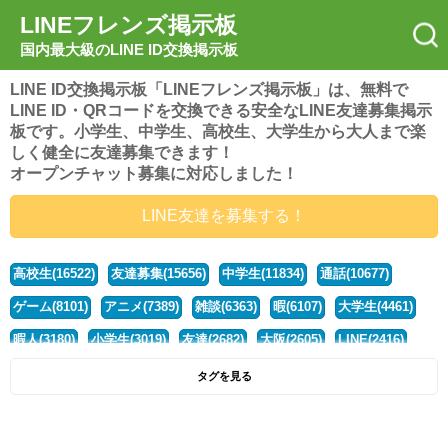
LINEフレンズ掲示板
国内最大級のLINE ID交換掲示板
LINE ID交換掲示板「LINEフレンズ掲示板」は、無料で
LINE ID・QRコードを交換できる安全なLINE友達募集掲示
板です。小学生、中学生、高校生、大学生から大人まで楽
しく健全に友達募集できます！
オープンチャット募集に対応しました！
LINE友達を募集する！
高校生(16522)
友達募集(15656)
中学生(11834)
通話(10677)
ゲーム(8101)
アニメ(7389)
雑談(6363)
暇(6107)
大学生(4461)
暇人(3180)
小学生(3019)
友達(2682)
大阪(2605)
LINE(2416)
関西(2392)
社会人(1439)
漫画(1326)
音楽(1262)
京都(1223)
タグを見る
東京(1178)
10代(1097)
学生(1090)
ひま(1006)
男子(981)
誰でも(979)
野球(875)
20代(866)
グループ(847)
茨城(827)