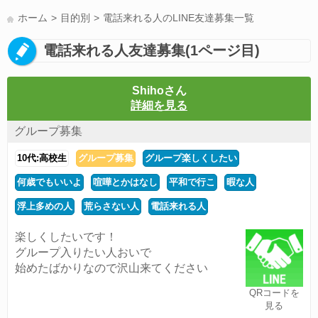
LINE友達募集(178)
スポーツ(177)
韓国(176)
雑談グル(176)
ホーム
目的別
電話来れる人のLINE友達募集一覧
パズドラ(172)
Switch(168)
趣味(164)
40代(164)
声優(159)
電話来れる人友達募集(1ページ目)
サッカー(159)
モンハン(158)
相談(155)
すべてのタグを見る
Shihoさん
詳細を見る
グループ募集
10代:高校生
グループ募集
グループ楽しくしたい
何歳でもいいよ
喧嘩とかはなし
平和で行こ
暇な人
浮上多めの人
荒らさない人
電話来れる人
楽しくしたいです！
グループ入りたい人おいで
始めたばかりなので沢山来てください
QRコードを
見る