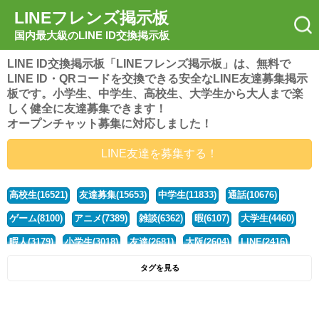
LINEフレンズ掲示板
国内最大級のLINE ID交換掲示板
LINE ID交換掲示板「LINEフレンズ掲示板」は、無料で
LINE ID・QRコードを交換できる安全なLINE友達募集掲示
板です。小学生、中学生、高校生、大学生から大人まで楽
しく健全に友達募集できます！
オープンチャット募集に対応しました！
LINE友達を募集する！
高校生(16521)
友達募集(15653)
中学生(11833)
通話(10676)
ゲーム(8100)
アニメ(7389)
雑談(6362)
暇(6107)
大学生(4460)
暇人(3179)
小学生(3018)
友達(2681)
大阪(2604)
LINE(2416)
関西(2392)
社会人(1437)
漫画(1326)
音楽(1263)
京都(1223)
タグを見る
東京(1177)
10代(1097)
学生(1090)
ひま(1005)
男子(981)
誰でも(978)
野球(875)
20代(866)
グループ(847)
茨城(827)