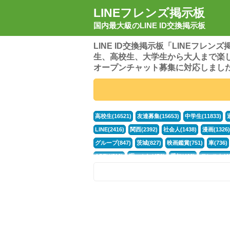
LINEフレンズ掲示板
国内最大級のLINE ID交換掲示板
LINE ID交換掲示板「LINEフレ
生、高校生、大学生から大人まで楽
オープンチャット募集に対応しまし
高校生(16521)
友達募集(15653)
中学生(11833)
LINE(2416)
関西(2392)
社会人(1438)
漫画(1326)
グループ(847)
茨城(827)
映画鑑賞(751)
車(736)
APEX(519)
暇つぶし(476)
愛知(468)
モンスト(46
男(370)
話し相手(363)
歌い手(361)
勉強(361)
ポケモン(298)
オタク(276)
話し相手募集(268)
高
中高生(226)
原神(218)
中3(206)
第五人格(200)
パズドラ(172)
Switch(168)
趣味(164)
40代(164)