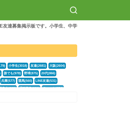
LINE友達募集掲示板です。小学生、中学
79)
小学生(3018)
友達(2681)
大阪(2604)
)
誰でも(978)
野球(875)
20代(866)
兵庫(577)
競馬(560)
LINE友達(531)
集中(382)
通話募集(381)
チャット(374)
門学生(315)
不登校(299)
電話(299)
トーク(299)
246)
イラスト(244)
カラオケ(243)
78)
スポーツ(177)
韓国(176)
雑談グル(176)