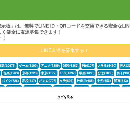
ンズ掲示板」は、無料でLINE ID・QRコードを交換できる安全な
しく健全に友達募集できます！
た！
LINE友達を募集する！
通話(10676)
ゲーム(8100)
アニメ(7389)
雑談(6362)
暇(6107)
大学生(4460)
暇人(31
音楽(1263)
京都(1223)
東京(1177)
10代(1097)
学生(1090)
ひま(1005)
男子(981
バイク(726)
高校(717)
ボカロ(707)
女子(692)
神奈川(685)
中学(653)
関東(643)
5)
30代(433)
グループ募集(412)
マンガ(401)
映画(396)
LINEグループ(388)
友達募
暇電(349)
千葉(336)
北海道(322)
フォートナイト(320)
荒野行動(319)
埼玉(318)
専
タグを見る
3(265)
JK(263)
福岡(260)
プロセカ(260)
腐女子(253)
かまちょ(246)
雑談グループ(
ps4(189)
料理(187)
アニメ好き(184)
マイクラ(181)
LINE通話(180)
LINE友達募集(1
声優(159)
サッカー(159)
モンハン(158)
相談(155)
すべてのタグを見る