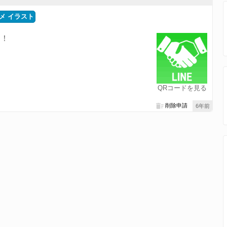
メ イラスト
す！
QRコードを見る
削除申請
6年前