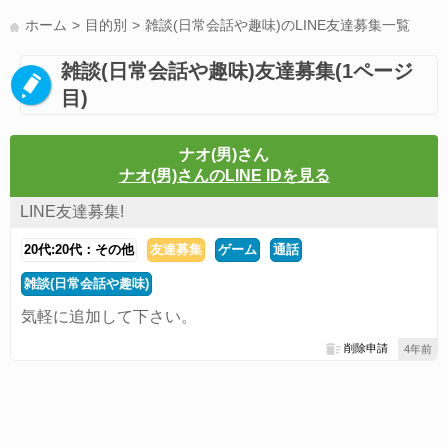
LINE友達募集(178)
スポーツ(177)
韓国(176)
雑談グル(176)
ホーム
目的別
雑談(日常会話や趣味)のLINE友達募集一覧
パズドラ(172)
Switch(168)
趣味(164)
40代(164)
サッカー(160)
雑談(日常会話や趣味)友達募集(1ページ
声優(159)
モンハン(158)
相談(155)
すべてのタグを見る
目)
ナオ(男)さん
ナオ(男)さんのLINE IDを見る
LINE友達募集!
20代:20代：その他
友達募集
ゲーム
通話
雑談(日常会話や趣味)
気軽に追加して下さい。
削除申請
4年前