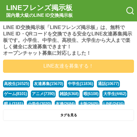
LINEフレンズ掲示板
国内最大級のLINE ID交換掲示板
LINE ID交換掲示板「LINEフレンズ掲示板」は、無料で
LINE ID・QRコードを交換できる安全なLINE友達募集掲示
板です。小学生、中学生、高校生、大学生から大人まで楽
しく健全に友達募集できます！
オープンチャット募集に対応しました！
LINE友達を募集する！
高校生(16525)
友達募集(15670)
中学生(11836)
通話(10677)
ゲーム(8101)
アニメ(7390)
雑談(6368)
暇(6108)
大学生(4462)
暇人(3181)
小学生(3020)
友達(2684)
大阪(2605)
LINE(2416)
関西(2392)
社会人(1442)
漫画(1326)
音楽(1263)
京都(1223)
タグを見る
東京(1180)
10代(1097)
学生(1091)
ひま(1006)
男子(981)
誰でも(979)
野球(875)
20代(866)
グループ(847)
茨城(827)