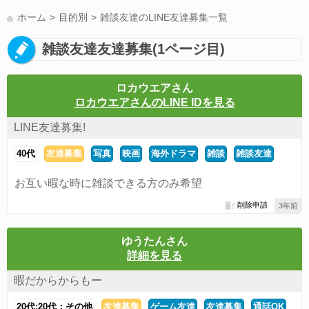
LINE友達募集(178)
スポーツ(177)
韓国(176)
雑談グル(176)
ホーム
目的別
雑談友達のLINE友達募集一覧
パズドラ(172)
Switch(168)
40代(164)
趣味(163)
声優(159)
雑談友達友達募集(1ページ目)
サッカー(159)
モンハン(158)
相談(155)
すべてのタグを見る
ロカウエアさん
ロカウエアさんのLINE IDを見る
LINE友達募集!
40代
友達募集
写真
映画
海外ドラマ
雑談
雑談友達
お互い暇な時に雑談できる方のみ希望
削除申請
3年前
ゆうたんさん
詳細を見る
暇だからからもー
20代:20代：その他
友達募集
ゲーム友達
友達募集
通話OK