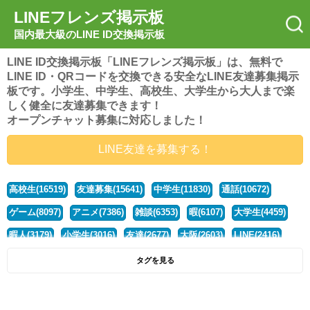
LINEフレンズ掲示板
国内最大級のLINE ID交換掲示板
LINE ID交換掲示板「LINEフレンズ掲示板」は、無料で
LINE ID・QRコードを交換できる安全なLINE友達募集掲示
板です。小学生、中学生、高校生、大学生から大人まで楽
しく健全に友達募集できます！
オープンチャット募集に対応しました！
LINE友達を募集する！
高校生(16519)
友達募集(15641)
中学生(11830)
通話(10672)
ゲーム(8097)
アニメ(7386)
雑談(6353)
暇(6107)
大学生(4459)
暇人(3179)
小学生(3016)
友達(2677)
大阪(2603)
LINE(2416)
関西(2392)
社会人(1436)
漫画(1326)
音楽(1262)
京都(1223)
タグを見る
東京(1175)
10代(1097)
学生(1089)
ひま(1005)
男子(981)
誰でも(978)
野球(875)
20代(866)
グループ(847)
茨城(827)