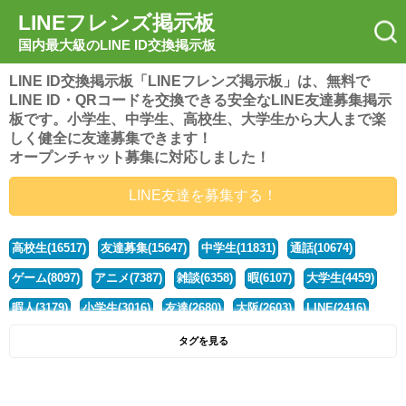
LINEフレンズ掲示板
国内最大級のLINE ID交換掲示板
LINE ID交換掲示板「LINEフレンズ掲示板」は、無料で
LINE ID・QRコードを交換できる安全なLINE友達募集掲示
板です。小学生、中学生、高校生、大学生から大人まで楽
しく健全に友達募集できます！
オープンチャット募集に対応しました！
LINE友達を募集する！
高校生(16517)
友達募集(15647)
中学生(11831)
通話(10674)
ゲーム(8097)
アニメ(7387)
雑談(6358)
暇(6107)
大学生(4459)
暇人(3179)
小学生(3016)
友達(2680)
大阪(2603)
LINE(2416)
関西(2392)
社会人(1437)
漫画(1326)
音楽(1262)
京都(1223)
タグを見る
東京(1176)
10代(1097)
学生(1090)
ひま(1005)
男子(981)
誰でも(978)
野球(875)
20代(866)
グループ(847)
茨城(827)