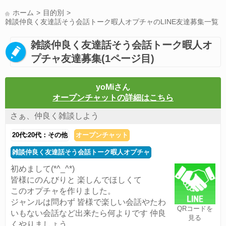
LINE友達募集(178)
スポーツ(177)
韓国(176)
雑談グル(176)
ホーム
目的別
パズドラ(172)
Switch(168)
趣味(164)
40代(164)
声優(159)
雑談仲良く友達話そう会話トーク暇人オプチャのLINE友達募集一覧
サッカー(159)
モンハン(158)
相談(155)
すべてのタグを見る
雑談仲良く友達話そう会話トーク暇人オ
プチャ友達募集(1ページ目)
yoMiさん
オープンチャットの詳細はこちら
さぁ、仲良く雑談しよう
20代:20代：その他
オープンチャット
雑談仲良く友達話そう会話トーク暇人オプチャ
初めまして(*^_^*)
皆様にのんびりと 楽しんでほしくて
このオプチャを作りました。
ジャンルは問わず 皆様で楽しい会話やたわ
QRコードを
いもない会話など出来たら何よりです 仲良
見る
くやりましょう。