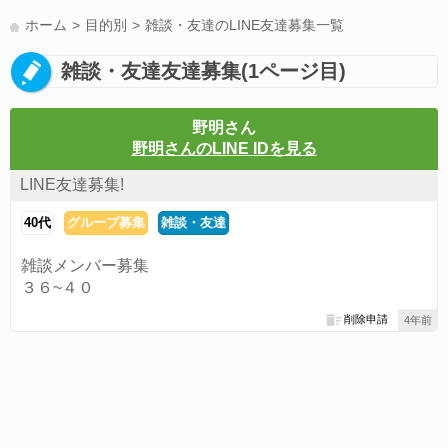
LINE友達募集(178)
スポーツ(177)
韓国(176)
雑談グル(176)
ホーム
目的別
雑談・友達のLINE友達募集一覧
パズドラ(172)
Switch(168)
趣味(164)
40代(164)
声優(159)
雑談・友達友達募集(1ページ目)
サッカー(159)
モンハン(158)
相談(155)
すべてのタグを見る
野明さん
野明さんのLINE IDを見る
LINE友達募集!
40代
グループ募集
雑談・友達
雑談メンバー募集
３６~４０
削除申請
4年前