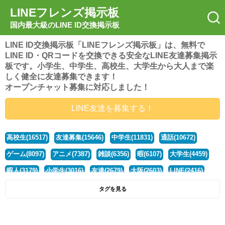
LINEフレンズ掲示板
国内最大級のLINE ID交換掲示板
LINE ID交換掲示板「LINEフレンズ掲示板」は、無料で
LINE ID・QRコードを交換できる安全なLINE友達募集掲示
板です。小学生、中学生、高校生、大学生から大人まで楽
しく健全に友達募集できます！
オープンチャット募集に対応しました！
LINE友達を募集する！
高校生(16517)
友達募集(15646)
中学生(11831)
通話(10672)
ゲーム(8097)
アニメ(7387)
雑談(6356)
暇(6107)
大学生(4459)
暇人(3179)
小学生(3016)
友達(2679)
大阪(2603)
LINE(2416)
関西(2392)
社会人(1437)
漫画(1326)
音楽(1262)
京都(1223)
タグを見る
東京(1176)
10代(1097)
学生(1089)
ひま(1005)
男子(981)
誰でも(978)
野球(875)
20代(866)
グループ(847)
茨城(827)