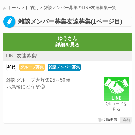
LINE友達募集(178)
スポーツ(177)
韓国(176)
雑談グル(176)
ホーム
目的別
雑談メンバー募集のLINE友達募集一覧
パズドラ(172)
Switch(168)
40代(164)
趣味(163)
声優(159)
雑談メンバー募集友達募集(1ページ目)
サッカー(159)
モンハン(158)
相談(155)
すべてのタグを見る
ゆうさん
詳細を見る
LINE友達募集!
40代
グループ募集
雑談メンバー募集
雑談グループ大募集25～50歳
お気軽にどうぞ😊
QRコードを
見る
削除申請
3年前