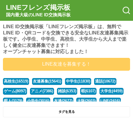
LINEフレンズ掲示板
国内最大級のLINE ID交換掲示板
LINE ID交換掲示板「LINEフレンズ掲示板」は、無料で
LINE ID・QRコードを交換できる安全なLINE友達募集掲示
板です。小学生、中学生、高校生、大学生から大人まで楽
しく健全に友達募集できます！
オープンチャット募集に対応しました！
LINE友達を募集する！
高校生(16519)
友達募集(15641)
中学生(11830)
通話(10672)
ゲーム(8097)
アニメ(7386)
雑談(6353)
暇(6107)
大学生(4459)
暇人(3179)
小学生(3016)
友達(2677)
大阪(2603)
LINE(2416)
関西(2392)
社会人(1436)
漫画(1326)
音楽(1262)
京都(1223)
タグを見る
東京(1175)
10代(1097)
学生(1089)
ひま(1005)
男子(981)
誰でも(978)
野球(875)
20代(866)
グループ(847)
茨城(827)