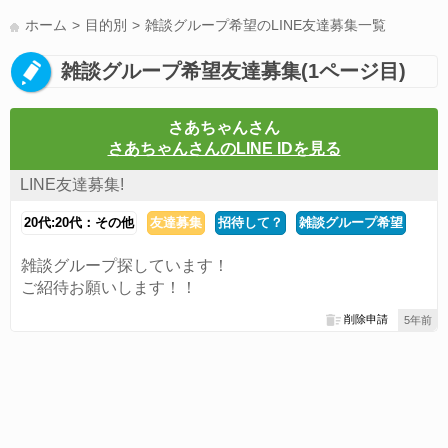
LINE友達募集(178)
スポーツ(177)
韓国(176)
雑談グル(176)
ホーム
目的別
雑談グループ希望のLINE友達募集一覧
パズドラ(172)
Switch(168)
趣味(164)
40代(164)
サッカー(160)
雑談グループ希望友達募集(1ページ目)
声優(159)
モンハン(158)
相談(155)
すべてのタグを見る
さあちゃんさん
さあちゃんさんのLINE IDを見る
LINE友達募集!
20代:20代：その他
友達募集
招待して？
雑談グループ希望
雑談グループ探しています！
ご紹待お願いします！！
削除申請
5年前