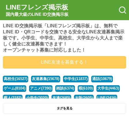
LINEフレンズ掲示板
国内最大級のLINE ID交換掲示板
LINE ID交換掲示板「LINEフレンズ掲示板」は、無料で
LINE ID・QRコードを交換できる安全なLINE友達募集掲示
板です。小学生、中学生、高校生、大学生から大人まで楽
しく健全に友達募集できます！
オープンチャット募集に対応しました！
LINE友達を募集する！
高校生(16527)
友達募集(15678)
中学生(11837)
通話(10679)
ゲーム(8104)
アニメ(7390)
雑談(6374)
暇(6109)
大学生(4463)
暇人(3182)
小学生(3020)
友達(2685)
大阪(2605)
LINE(2416)
関西(2392)
社会人(1443)
漫画(1326)
音楽(1264)
京都(1223)
タグを見る
東京(1182)
10代(1097)
学生(1092)
ひま(1006)
男子(981)
誰でも(979)
野球(875)
20代(866)
グループ(847)
茨城(827)