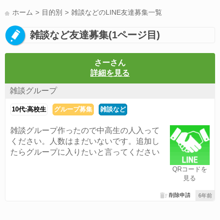
LINE友達募集(178)
スポーツ(177)
韓国(176)
雑談グル(176)
ホーム
目的別
雑談などのLINE友達募集一覧
パズドラ(172)
Switch(168)
趣味(164)
40代(164)
サッカー(160)
雑談など友達募集(1ページ目)
声優(159)
モンハン(158)
相談(155)
すべてのタグを見る
さーさん
詳細を見る
雑談グループ
10代:高校生
グループ募集
雑談など
雑談グループ作ったので中高生の人入って
ください。人数はまだいないです。追加し
たらグループに入りたいと言ってください
QRコードを
見る
削除申請
6年前