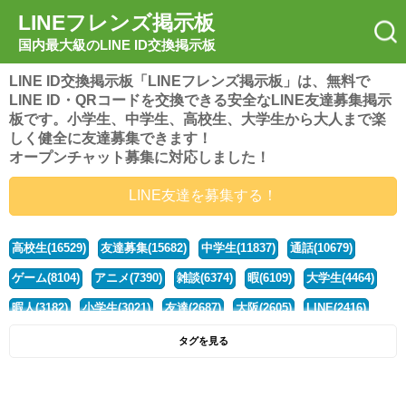
LINEフレンズ掲示板
国内最大級のLINE ID交換掲示板
LINE ID交換掲示板「LINEフレンズ掲示板」は、無料で
LINE ID・QRコードを交換できる安全なLINE友達募集掲示
板です。小学生、中学生、高校生、大学生から大人まで楽
しく健全に友達募集できます！
オープンチャット募集に対応しました！
LINE友達を募集する！
高校生(16529)
友達募集(15682)
中学生(11837)
通話(10679)
ゲーム(8104)
アニメ(7390)
雑談(6374)
暇(6109)
大学生(4464)
暇人(3182)
小学生(3021)
友達(2687)
大阪(2605)
LINE(2416)
関西(2392)
社会人(1443)
漫画(1326)
音楽(1264)
京都(1223)
タグを見る
東京(1182)
10代(1098)
学生(1092)
ひま(1006)
男子(981)
誰でも(979)
野球(875)
20代(866)
グループ(847)
茨城(827)