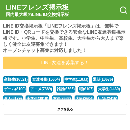
LINEフレンズ掲示板
国内最大級のLINE ID交換掲示板
LINE ID交換掲示板「LINEフレンズ掲示板」は、無料で
LINE ID・QRコードを交換できる安全なLINE友達募集掲示
板です。小学生、中学生、高校生、大学生から大人まで楽
しく健全に友達募集できます！
オープンチャット募集に対応しました！
LINE友達を募集する！
高校生(16521)
友達募集(15654)
中学生(11833)
通話(10676)
ゲーム(8100)
アニメ(7389)
雑談(6363)
暇(6107)
大学生(4460)
暇人(3179)
小学生(3018)
友達(2682)
大阪(2604)
LINE(2416)
関西(2392)
社会人(1438)
漫画(1326)
音楽(1263)
京都(1223)
タグを見る
東京(1177)
10代(1097)
学生(1090)
ひま(1005)
男子(981)
誰でも(978)
野球(875)
20代(866)
グループ(847)
茨城(827)