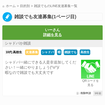
LINE友達募集(178)
スポーツ(177)
韓国(176)
雑談グル(176)
ホーム
目的別
雑談でものLINE友達募集一覧
パズドラ(172)
Switch(168)
趣味(164)
40代(164)
声優(159)
雑談でも友達募集(1ページ目)
サッカー(159)
モンハン(158)
相談(155)
すべてのタグを見る
いーさん
詳細を見る
シャドバか雑談
10代:高校生
友達募集
シャドバ
暇
雑談でも
高校生
シャドバ一緒にできる人是非追加してくだ
さい！一緒にやりましょう(^o^)/
暇なので雑談でも大丈夫です
QRコードを
見る
削除申請
9年前