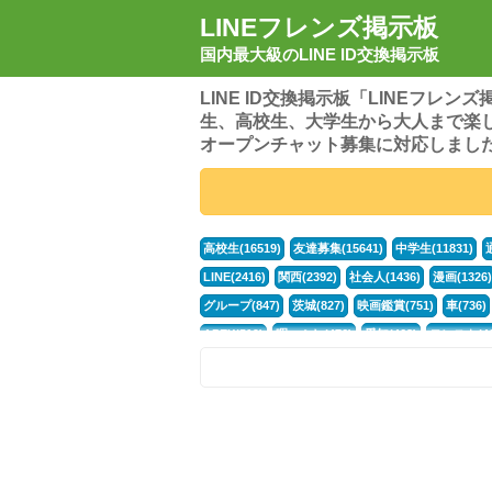
LINEフレンズ掲示板
国内最大級のLINE ID交換掲示板
LINE ID交換掲示板「LINEフレ
生、高校生、大学生から大人まで楽
オープンチャット募集に対応しまし
高校生(16519)
友達募集(15641)
中学生(11831)
LINE(2416)
関西(2392)
社会人(1436)
漫画(1326)
グループ(847)
茨城(827)
映画鑑賞(751)
車(736)
APEX(519)
暇つぶし(476)
愛知(468)
モンスト(46
男(370)
話し相手(363)
歌い手(361)
勉強(361)
ポケモン(298)
オタク(276)
話し相手募集(268)
高
中高生(226)
原神(217)
中3(206)
第五人格(200)
パズドラ(172)
Switch(168)
40代(164)
趣味(163)