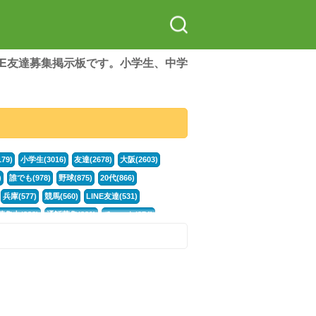
LINE友達募集掲示板です。小学生、中学
79)
小学生(3016)
友達(2678)
大阪(2603)
)
誰でも(978)
野球(875)
20代(866)
兵庫(577)
競馬(560)
LINE友達(531)
集中(382)
通話募集(381)
チャット(374)
門学生(315)
不登校(299)
電話(299)
トーク(299)
246)
イラスト(244)
カラオケ(243)
78)
スポーツ(177)
韓国(176)
雑談グル(176)