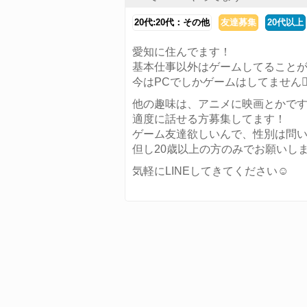
20代:20代：その他
友達募集
20代以上
愛知に住んでます！
基本仕事以外はゲームしてること
今はPCでしかゲームはしてません🙋‍♂
他の趣味は、アニメに映画とかで
適度に話せる方募集してます！
ゲーム友達欲しいんで、性別は問
但し20歳以上の方のみでお願いし
気軽にLINEしてきてください☺️