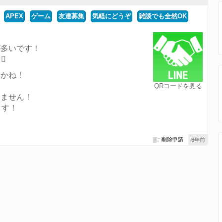
APEX
ゲーム
友達募集
気軽にどうぞ
雑談でも全然OK
が多いです！
️
すかね！
QRコードを見る
いません！
ます！
削除申請
6年前