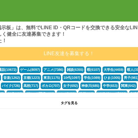
ンズ掲示板」は、無料でLINE ID・QRコードを交換できる安全な
しく健全に友達募集できます！
た！
LINE友達を募集する！
通話(10672)
ゲーム(8097)
アニメ(7386)
雑談(6355)
暇(6107)
大学生(4459)
暇人(31
音楽(1262)
京都(1223)
東京(1175)
10代(1097)
学生(1089)
ひま(1005)
男子(981
バイク(726)
高校(717)
ボカロ(707)
女子(692)
神奈川(685)
中学(653)
関東(642)
5)
30代(433)
グループ募集(412)
マンガ(401)
映画(395)
LINEグループ(388)
友達募
暇電(349)
千葉(336)
北海道(322)
フォートナイト(320)
荒野行動(319)
埼玉(318)
専
タグを見る
3(265)
JK(263)
福岡(260)
プロセカ(259)
腐女子(253)
かまちょ(246)
雑談グループ(
ps4(189)
料理(187)
アニメ好き(184)
マイクラ(181)
LINE通話(180)
LINE友達募集(1
声優(159)
サッカー(159)
モンハン(158)
相談(155)
すべてのタグを見る