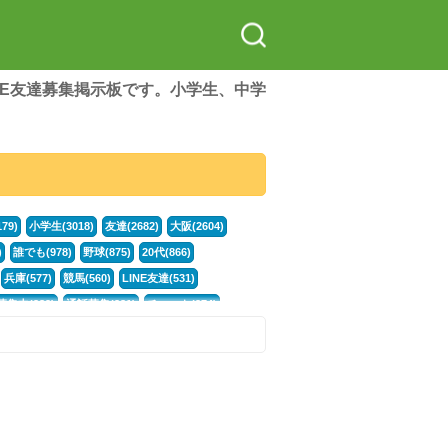
LINE友達募集掲示板です。小学生、中学
79)
小学生(3018)
友達(2682)
大阪(2604)
)
誰でも(978)
野球(875)
20代(866)
兵庫(577)
競馬(560)
LINE友達(531)
集中(382)
通話募集(381)
チャット(374)
門学生(315)
不登校(299)
電話(299)
トーク(299)
246)
イラスト(244)
カラオケ(243)
78)
スポーツ(177)
韓国(176)
雑談グル(176)