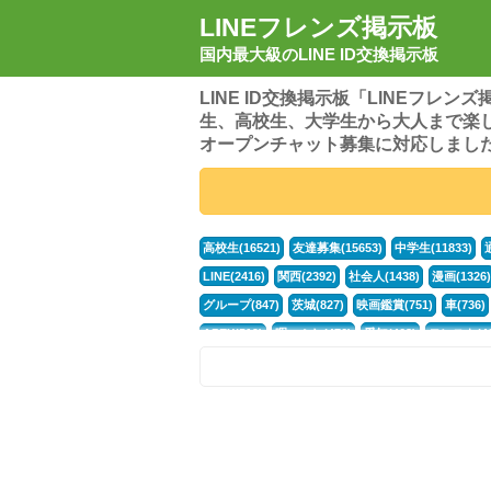
LINEフレンズ掲示板
国内最大級のLINE ID交換掲示板
LINE ID交換掲示板「LINEフレ
生、高校生、大学生から大人まで楽
オープンチャット募集に対応しまし
高校生(16521)
友達募集(15653)
中学生(11833)
LINE(2416)
関西(2392)
社会人(1438)
漫画(1326)
グループ(847)
茨城(827)
映画鑑賞(751)
車(736)
APEX(519)
暇つぶし(476)
愛知(468)
モンスト(46
男(370)
話し相手(363)
歌い手(361)
勉強(361)
ポケモン(298)
オタク(276)
話し相手募集(268)
高
中高生(226)
原神(218)
中3(206)
第五人格(200)
パズドラ(172)
Switch(168)
趣味(164)
40代(164)