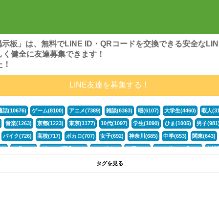
ンズ掲示板」は、無料でLINE ID・QRコードを交換できる安全な
しく健全に友達募集できます！
た！
LINE友達を募集する！
通話(10676)
ゲーム(8100)
アニメ(7389)
雑談(6363)
暇(6107)
大学生(4460)
暇人(31
音楽(1263)
京都(1223)
東京(1177)
10代(1097)
学生(1090)
ひま(1005)
男子(981
バイク(726)
高校(717)
ボカロ(707)
女子(692)
神奈川(685)
中学(653)
関東(643)
5)
30代(433)
グループ募集(412)
マンガ(401)
映画(396)
LINEグループ(388)
友達募
暇電(349)
千葉(336)
北海道(322)
フォートナイト(320)
荒野行動(319)
埼玉(318)
専
タグを見る
3(265)
JK(263)
福岡(260)
プロセカ(260)
腐女子(253)
かまちょ(246)
雑談グループ(
ps4(189)
料理(187)
アニメ好き(184)
マイクラ(181)
LINE通話(180)
LINE友達募集(1
声優(159)
サッカー(159)
モンハン(158)
相談(155)
すべてのタグを見る