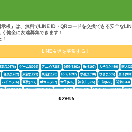
ンズ掲示板」は、無料でLINE ID・QRコードを交換できる安全な
しく健全に友達募集できます！
た！
LINE友達を募集する！
通話(10676)
ゲーム(8099)
アニメ(7388)
雑談(6362)
暇(6107)
大学生(4459)
暇人(31
音楽(1262)
京都(1223)
東京(1176)
10代(1097)
学生(1090)
ひま(1005)
男子(981
バイク(726)
高校(717)
ボカロ(707)
女子(692)
神奈川(685)
中学(653)
関東(643)
5)
30代(433)
グループ募集(412)
マンガ(401)
映画(395)
LINEグループ(388)
友達募
暇電(349)
千葉(336)
北海道(322)
フォートナイト(320)
荒野行動(319)
埼玉(318)
専
タグを見る
3(265)
JK(263)
福岡(260)
プロセカ(260)
腐女子(253)
かまちょ(246)
雑談グループ(
ps4(189)
料理(187)
アニメ好き(184)
マイクラ(181)
LINE通話(180)
LINE友達募集(1
声優(159)
サッカー(159)
モンハン(158)
相談(155)
すべてのタグを見る