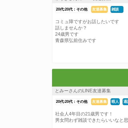
20代:20代：その他
友達募集
雑談
コミュ障ですがお話したいです
話しませんか？
24歳男です
青森県弘前住みです
とみーさんのLINE友達募集
20代:20代：その他
友達募集
暇人
通
社会人4年目の21歳男です！
男女問わず雑談できたらいいなと