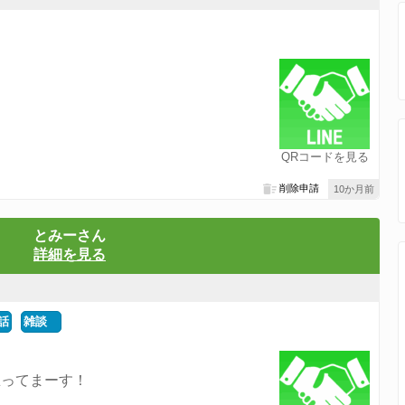
QRコードを見る
削除申請
10か月前
とみーさん
詳細を見る
話
雑談
思ってまーす！