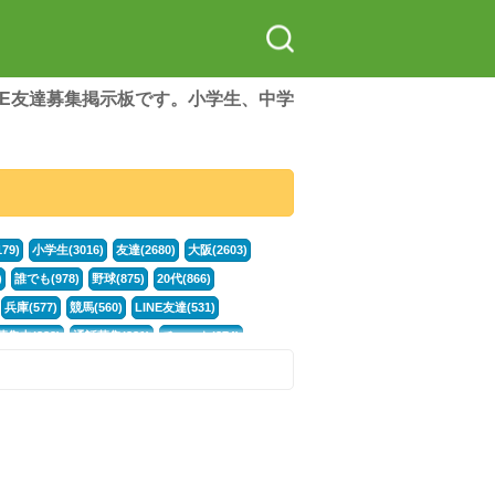
LINE友達募集掲示板です。小学生、中学
79)
小学生(3016)
友達(2680)
大阪(2603)
)
誰でも(978)
野球(875)
20代(866)
兵庫(577)
競馬(560)
LINE友達(531)
集中(382)
通話募集(381)
チャット(374)
門学生(315)
不登校(299)
電話(299)
トーク(299)
246)
イラスト(244)
カラオケ(243)
78)
スポーツ(177)
韓国(176)
雑談グル(176)