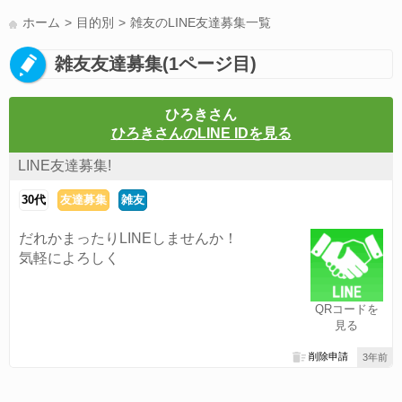
LINE友達募集(178)
スポーツ(177)
韓国(176)
雑談グル(176)
ホーム
目的別
雑友のLINE友達募集一覧
パズドラ(172)
Switch(168)
趣味(164)
40代(164)
サッカー(160)
雑友友達募集(1ページ目)
声優(159)
モンハン(158)
相談(155)
すべてのタグを見る
ひろきさん
ひろきさんのLINE IDを見る
LINE友達募集!
30代
友達募集
雑友
だれかまったりLINEしませんか！
気軽によろしく
QRコードを
見る
削除申請
3年前