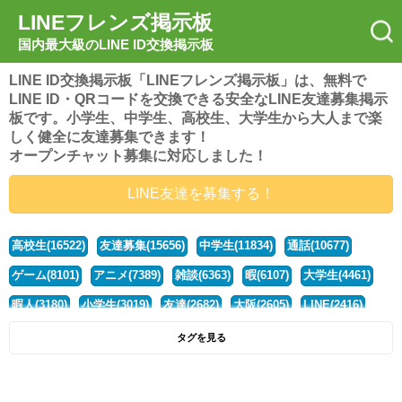
LINEフレンズ掲示板
国内最大級のLINE ID交換掲示板
LINE ID交換掲示板「LINEフレンズ掲示板」は、無料で
LINE ID・QRコードを交換できる安全なLINE友達募集掲示
板です。小学生、中学生、高校生、大学生から大人まで楽
しく健全に友達募集できます！
オープンチャット募集に対応しました！
LINE友達を募集する！
高校生(16522)
友達募集(15656)
中学生(11834)
通話(10677)
ゲーム(8101)
アニメ(7389)
雑談(6363)
暇(6107)
大学生(4461)
暇人(3180)
小学生(3019)
友達(2682)
大阪(2605)
LINE(2416)
関西(2392)
社会人(1439)
漫画(1326)
音楽(1262)
京都(1223)
タグを見る
東京(1178)
10代(1097)
学生(1090)
ひま(1006)
男子(981)
誰でも(979)
野球(875)
20代(866)
グループ(847)
茨城(827)