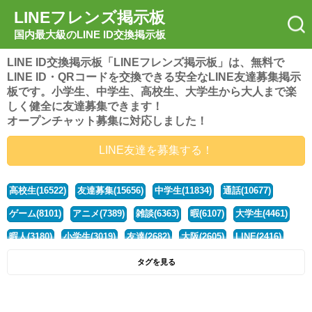
LINEフレンズ掲示板
国内最大級のLINE ID交換掲示板
LINE ID交換掲示板「LINEフレンズ掲示板」は、無料で
LINE ID・QRコードを交換できる安全なLINE友達募集掲示
板です。小学生、中学生、高校生、大学生から大人まで楽
しく健全に友達募集できます！
オープンチャット募集に対応しました！
LINE友達を募集する！
高校生(16522)
友達募集(15656)
中学生(11834)
通話(10677)
ゲーム(8101)
アニメ(7389)
雑談(6363)
暇(6107)
大学生(4461)
暇人(3180)
小学生(3019)
友達(2682)
大阪(2605)
LINE(2416)
関西(2392)
社会人(1439)
漫画(1326)
音楽(1262)
京都(1223)
タグを見る
東京(1178)
10代(1097)
学生(1090)
ひま(1006)
男子(981)
誰でも(979)
野球(875)
20代(866)
グループ(847)
茨城(827)