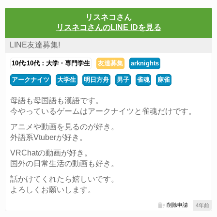
リスネコさん
リスネコさんのLINE IDを見る
LINE友達募集!
10代:10代：大学・専門学生
友達募集
arknights
アークナイツ
大学生
明日方舟
男子
雀魂
麻雀
母語も母国語も漢語です。
今やっているゲームはアークナイツと雀魂だけです。
アニメや動画を見るのが好き。
外語系Vtuberが好き。
VRChatの動画が好き。
国外の日常生活の動画も好き。
話かけてくれたら嬉しいです。
よろしくお願いします。
削除申請
4年前