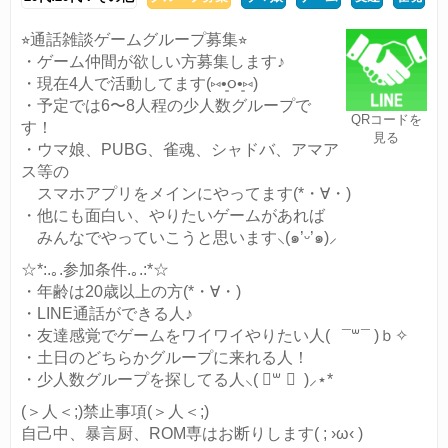
⭐︎通話雑談ゲームグループ募集⭐︎
・ゲーム仲間が欲しい方募集します♪
・現在4人で活動してます(⑅•͈૦•͈⑅)
・予定では6〜8人程の少人数グループで
QRコードを
す！
見る
・ウマ娘、PUBG、雀魂、シャドバ、アマア
ス等の
スマホアプリをメインにやってます(*・∀・)ゞ
・他にも面白い、やりたいゲームがあれば
みんなでやっていこうと思います⸜(๑’ᵕ’๑)⸝
☆*:.｡.参加条件.｡.:*☆
・年齢は20歳以上の方(*・∀・)ゞ
・LINE通話ができる人♪
・友達感覚でゲームをワイワイやりたい人( ¯꒳¯ )ｂ✧
・土日のどちらかグループに来れる人！
・少人数グループを探してる人⸜( ॑꒳ ॑ )⸝⋆*
(＞人＜;)禁止事項(＞人＜;)
自己中、暴言厨、ROM専はお断りします( ; ›ω‹ )