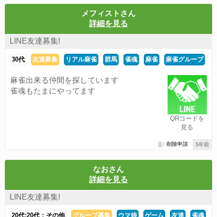
メフィストさん
詳細を見る
LINE友達募集!
30代
友達募集
リアル麻雀
群馬
雀魂
麻雀
麻雀グループ
麻雀出来る仲間を探しています
雀魂もたまにやってます
QRコードを
見る
削除申請
5年前
なおさん
詳細を見る
LINE友達募集!
20代:20代：その他
グループ募集
ウマ娘
ゲーム
友達
雀魂