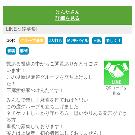
けんたさん
詳細を見る
LINE友達募集!
30代
グループ募集
3人打ち
MJモバイル
三麻
楽しく！
雀魂
麻雀
数ある投稿の中からご閲覧ありがとうござ
います！
この度新規麻雀グループを立ち上げまし
た！
QRコードを
三麻愛好家のけんたです！
見る
みんなで楽しく麻雀を打てればと思い
この度グループを立ち上げました！
ネチケットしっかり守れる方、思いやりある発言ができ
る方
重視で募集しております！
実力は上級者、初心者気にしておりません！