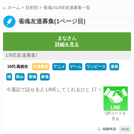
LINE友達募集(178)
スポーツ(177)
韓国(176)
雑談グル(176)
ホーム
目的別
雀魂のLINE友達募集一覧
パズドラ(172)
Switch(168)
趣味(164)
40代(164)
サッカー(160)
雀魂友達募集(1ページ目)
声優(159)
モンハン(158)
相談(155)
すべてのタグを見る
まなさん
詳細を見る
LINE友達募集!
10代:高校生
友達募集
アニメ
ゲーム
ワンピース
漫画
猫
病み
雀魂
麻雀
今通話で話せる人 LINEしてくれるひと 17 ♀
QRコードを
見る
削除申請
4年前