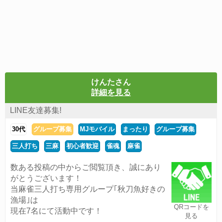
けんたさん
詳細を見る
LINE友達募集!
30代
グループ募集
MJモバイル
まったり
グループ募集
三人打ち
三麻
初心者歓迎
雀魂
麻雀
数ある投稿の中からご閲覧頂き、誠にあり
がとうございます！
当麻雀三人打ち専用グループ｢秋刀魚好きの
漁場｣は
QRコードを
現在7名にて活動中です！
見る