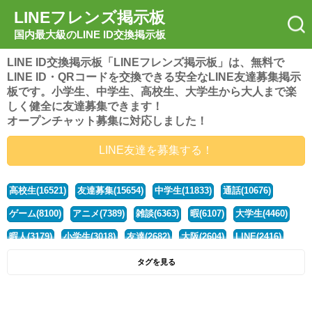
LINEフレンズ掲示板
国内最大級のLINE ID交換掲示板
LINE ID交換掲示板「LINEフレンズ掲示板」は、無料で
LINE ID・QRコードを交換できる安全なLINE友達募集掲示
板です。小学生、中学生、高校生、大学生から大人まで楽
しく健全に友達募集できます！
オープンチャット募集に対応しました！
LINE友達を募集する！
高校生(16521)
友達募集(15654)
中学生(11833)
通話(10676)
ゲーム(8100)
アニメ(7389)
雑談(6363)
暇(6107)
大学生(4460)
暇人(3179)
小学生(3018)
友達(2682)
大阪(2604)
LINE(2416)
関西(2392)
社会人(1438)
漫画(1326)
音楽(1263)
京都(1223)
タグを見る
東京(1177)
10代(1097)
学生(1090)
ひま(1005)
男子(981)
誰でも(978)
野球(875)
20代(866)
グループ(847)
茨城(827)