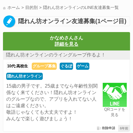
LINE友達募集(178)
スポーツ(177)
韓国(176)
雑談グル(176)
ホーム
目的別
隠れん坊オンラインのLINE友達募集一覧
パズドラ(172)
Switch(168)
趣味(164)
40代(164)
声優(159)
隠れん坊オンライン友達募集(1ページ目)
サッカー(159)
モンハン(158)
相談(155)
すべてのタグを見る
かなめさんさん
詳細を見る
隠れん坊オンラインのライングループ作るよ！
10代:高校生
グループ募集
ぐるぼ
ゲーム
隠れん坊オンライン
15歳の男子です。25歳までなら年齢性別関
係なく来てください！隠れん坊オンライン
のグループなので、アプリを入れてない人
はご遠慮ください。
QRコードを
敬語じゃなくても大丈夫ですよ！
見る
みんなで楽しく遊びましょう！
削除申請
6年前