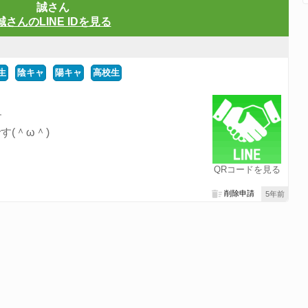
誠さん
誠さんのLINE IDを見る
生
陰キャ
陽キャ
高校生
す
(＾ω＾)
QRコードを見る
削除申請
5年前