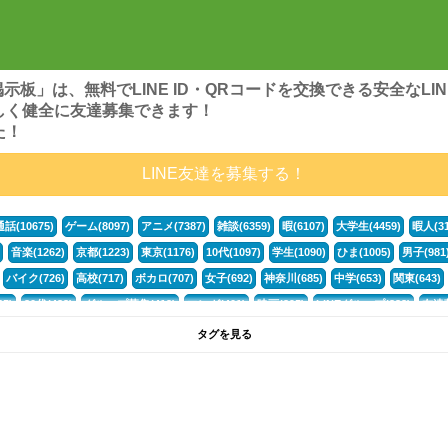
ンズ掲示板」は、無料でLINE ID・QRコードを交換できる安全な
しく健全に友達募集できます！
た！
LINE友達を募集する！
通話(10675)
ゲーム(8097)
アニメ(7387)
雑談(6359)
暇(6107)
大学生(4459)
暇人(31
音楽(1262)
京都(1223)
東京(1176)
10代(1097)
学生(1090)
ひま(1005)
男子(981
バイク(726)
高校(717)
ボカロ(707)
女子(692)
神奈川(685)
中学(653)
関東(643)
5)
30代(433)
グループ募集(412)
マンガ(401)
映画(395)
LINEグループ(388)
友達募
暇電(349)
千葉(336)
北海道(322)
フォートナイト(320)
荒野行動(319)
埼玉(318)
専
タグを見る
3(265)
JK(263)
福岡(260)
プロセカ(260)
腐女子(253)
かまちょ(246)
雑談グループ(
ps4(189)
料理(187)
アニメ好き(184)
マイクラ(181)
LINE通話(180)
LINE友達募集(1
声優(159)
サッカー(159)
モンハン(158)
相談(155)
すべてのタグを見る