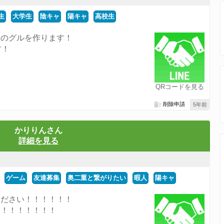
生
大学生
陰キャ
陽キャ
高校生
用のグルを作ります！
す！
！
QRコードを見る
削除申請
5年前
かりりんさん
詳細を見る
ゲーム
友達募集
奥二重と繋がりたい
暇人
陽キャ
ください！！！！！！
！！！！！！！！