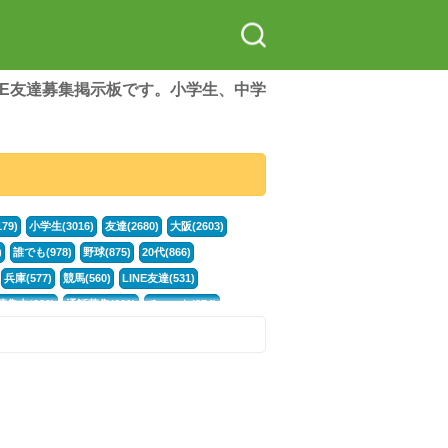
LINE友達募集掲示板です。小学生、中学
79)
小学生(3016)
友達(2680)
大阪(2603)
)
誰でも(978)
野球(875)
20代(866)
兵庫(577)
競馬(560)
LINE友達(531)
集中(382)
通話募集(381)
チャット(374)
門学生(315)
不登校(299)
電話(299)
トーク(299)
246)
イラスト(244)
カラオケ(243)
78)
スポーツ(177)
韓国(176)
雑談グル(176)