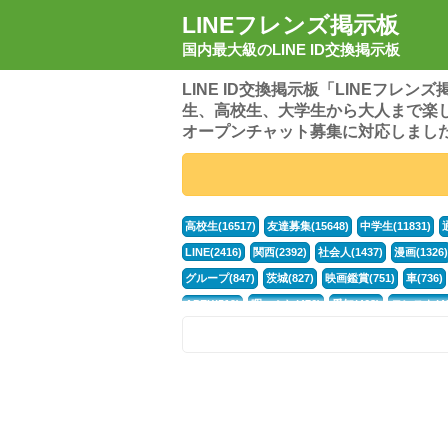
LINEフレンズ掲示板
国内最大級のLINE ID交換掲示板
LINE ID交換掲示板「LINEフレ
生、高校生、大学生から大人まで楽
オープンチャット募集に対応しまし
高校生(16517)
友達募集(15648)
中学生(11831)
LINE(2416)
関西(2392)
社会人(1437)
漫画(1326)
グループ(847)
茨城(827)
映画鑑賞(751)
車(736)
APEX(519)
暇つぶし(476)
愛知(468)
モンスト(46
男(370)
話し相手(363)
歌い手(361)
勉強(361)
ポケモン(298)
オタク(276)
話し相手募集(268)
高
中高生(226)
原神(218)
中3(206)
第五人格(200)
パズドラ(172)
Switch(168)
趣味(164)
40代(164)