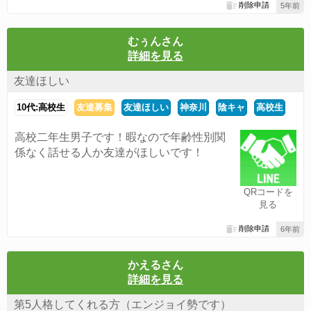
削除申請
5年前
むぅんさん
詳細を見る
友達ほしい
10代:高校生
友達募集
友達ほしい
神奈川
陰キャ
高校生
高校二年生男子です！暇なので年齢性別関
係なく話せる人か友達がほしいです！
QRコードを
見る
削除申請
6年前
かえるさん
詳細を見る
第5人格してくれる方（エンジョイ勢です）