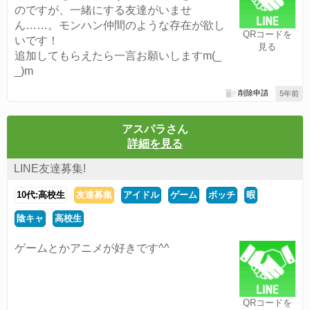
のですが、一緒にする友達がいませ
ん……。モンハン仲間のような存在が欲し
QRコードを
いです！
見る
追加してもらえたら一言お願いしますm(_
_)m
削除申請
5年前
アスパラさん
詳細を見る
LINE友達募集!
10代:高校生
友達募集
アイドル
ゲーム
ボッチ
暇
陰キャ
高校生
ゲームとかアニメが好きです^^
QRコードを