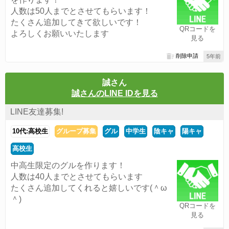
人数は50人までとさせてもらいます！
たくさん追加してきて欲しいです！
QRコードを
よろしくお願いいたします
見る
削除申請
5年前
誠さん
誠さんのLINE IDを見る
LINE友達募集!
10代:高校生
グループ募集
グル
中学生
陰キャ
陽キャ
高校生
中高生限定のグルを作ります！
人数は40人までとさせてもらいます
たくさん追加してくれると嬉しいです(＾ω
＾)
QRコードを
見る