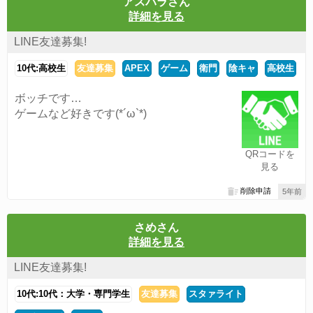
アスパラさん
詳細を見る
LINE友達募集!
10代:高校生
友達募集
APEX
ゲーム
衛門
陰キャ
高校生
ボッチです…
ゲームなど好きです(*´ω`*)
QRコードを
見る
削除申請
5年前
さめさん
詳細を見る
LINE友達募集!
10代:10代：大学・専門学生
友達募集
スタァライト