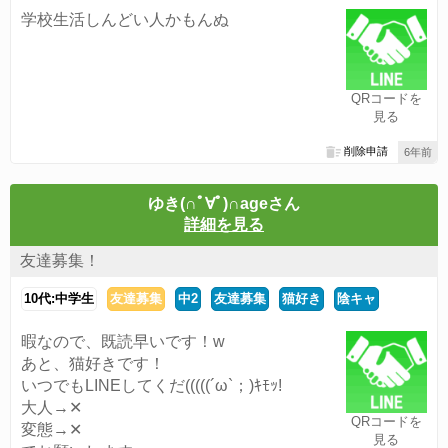
学校生活しんどい人かもんぬ
QRコードを
見る
削除申請
6年前
ゆき(∩ﾟ∀ﾟ)∩ageさん
詳細を見る
友達募集！
10代:中学生
友達募集
中2
友達募集
猫好き
陰キャ
暇なので、既読早いです！‪w
あと、猫好きです！
いつでもLINEしてくだ(((((´ω`；)ｷﾓｯ!
大人→✕
QRコードを
変態→✕
見る