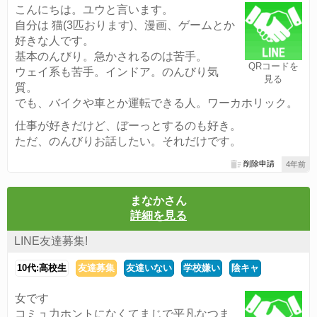
こんにちは。ユウと言います。
自分は 猫(3匹おります)、漫画、ゲームとか
好きな人です。
基本のんびり。急かされるのは苦手。
QRコードを
ウェイ系も苦手。インドア。のんびり気
見る
質。
でも、バイクや車とか運転できる人。ワーカホリック。
仕事が好きだけど、ぼーっとするのも好き。
ただ、のんびりお話したい。それだけです。
削除申請
4年前
まなかさん
詳細を見る
LINE友達募集!
10代:高校生
友達募集
友達いない
学校嫌い
陰キャ
女です
コミュ力ホントになくてまじで平凡なつま