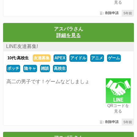
見る
削除申請
5年前
アスパラさん
詳細を見る
LINE友達募集!
10代:高校生
友達募集
APEX
アイドル
アニメ
ゲーム
ボッチ
陰キャ
雑談
高校生
高二の男子です！ゲームなどしましょ
QRコードを
見る
削除申請
5年前