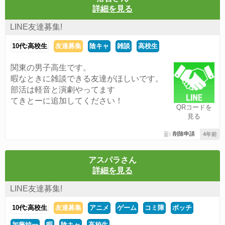
詳細を見る
LINE友達募集!
10代:高校生
友達募集
陰キャ
雑談
高校生
関東の男子高生です。
暇なときに雑談できる友達がほしいです。
部活は軽音と演劇やってます
てきとーに追加してください！
QRコードを
見る
削除申請
4年前
アスパラさん
詳細を見る
LINE友達募集!
10代:高校生
友達募集
アニメ
ゲーム
コミ障
ボッチ
加藤純一
暇
陰キャ
高校生