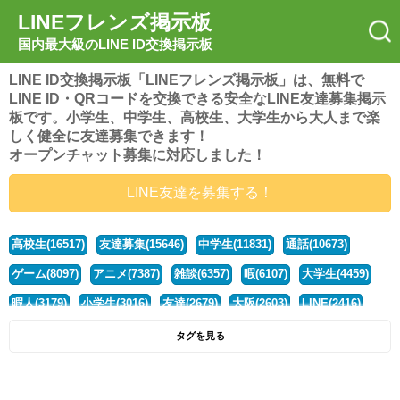
LINEフレンズ掲示板
国内最大級のLINE ID交換掲示板
LINE ID交換掲示板「LINEフレンズ掲示板」は、無料で
LINE ID・QRコードを交換できる安全なLINE友達募集掲示
板です。小学生、中学生、高校生、大学生から大人まで楽
しく健全に友達募集できます！
オープンチャット募集に対応しました！
LINE友達を募集する！
高校生(16517)
友達募集(15646)
中学生(11831)
通話(10673)
ゲーム(8097)
アニメ(7387)
雑談(6357)
暇(6107)
大学生(4459)
暇人(3179)
小学生(3016)
友達(2679)
大阪(2603)
LINE(2416)
関西(2392)
社会人(1437)
漫画(1326)
音楽(1262)
京都(1223)
タグを見る
東京(1176)
10代(1097)
学生(1089)
ひま(1005)
男子(981)
誰でも(978)
野球(875)
20代(866)
グループ(847)
茨城(827)