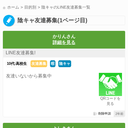
LINE友達募集(178)
スポーツ(177)
韓国(176)
雑談グル(176)
ホーム
目的別
陰キャのLINE友達募集一覧
パズドラ(172)
Switch(168)
趣味(164)
40代(164)
声優(159)
陰キャ友達募集(1ページ目)
サッカー(159)
モンハン(158)
相談(155)
すべてのタグを見る
かりんさん
詳細を見る
LINE友達募集!
10代:高校生
友達募集
暇
陰キャ
友達いないから募集中
QRコードを
見る
削除申請
2年前