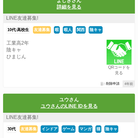
よしきさん
詳細を見る
LINE友達募集!
10代:高校生
友達募集
暇
暇人
関西
陰キャ
工業高2年
陰キャ
ひまじん
QRコードを
見る
削除申請
4年前
ユウさん
ユウさんのLINE IDを見る
LINE友達募集!
30代
友達募集
インドア
ゲーム
マンガ
猫
陰キャ