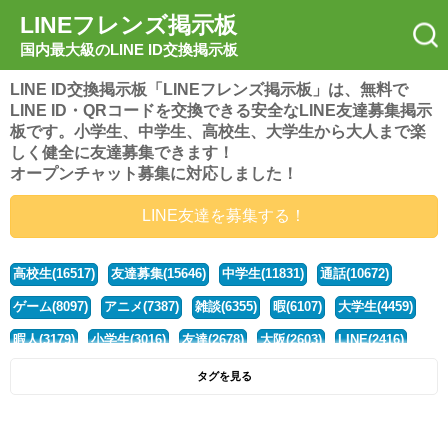
LINEフレンズ掲示板
国内最大級のLINE ID交換掲示板
LINE ID交換掲示板「LINEフレンズ掲示板」は、無料で
LINE ID・QRコードを交換できる安全なLINE友達募集掲示
板です。小学生、中学生、高校生、大学生から大人まで楽
しく健全に友達募集できます！
オープンチャット募集に対応しました！
LINE友達を募集する！
高校生(16517)
友達募集(15646)
中学生(11831)
通話(10672)
ゲーム(8097)
アニメ(7387)
雑談(6355)
暇(6107)
大学生(4459)
暇人(3179)
小学生(3016)
友達(2678)
大阪(2603)
LINE(2416)
関西(2392)
社会人(1437)
漫画(1326)
音楽(1262)
京都(1223)
タグを見る
東京(1176)
10代(1097)
学生(1089)
ひま(1005)
男子(981)
誰でも(978)
野球(875)
20代(866)
グループ(847)
茨城(827)