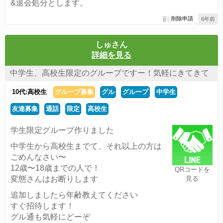
&退会処分とします。
削除申請
6年前
しゅさん
詳細を見る
中学生、高校生限定のグループですー！気軽にきてきて
10代:高校生
グループ募集
グル
グループ
中学生
友達募集
通話
限定
高校生
学生限定グループ作りました
中学生から高校生までて、それ以上の方は
ごめんなさい〜
12歳〜18歳までの人で！
QRコードを
変態さんはお断りします
見る
追加しましたら年齢教えてください
すぐ招待します！
グル通も気軽にどーぞ