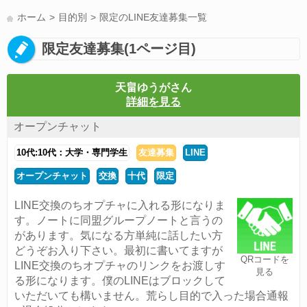
LINE友達募集(178)
スポーツ(177)
韓国(176)
雑談グル(176)
ホーム
目的別
限定のLINE友達募集一覧
パズドラ(172)
Switch(168)
40代(164)
趣味(163)
声優(159)
限定友達募集(1ページ目)
サッカー(159)
モンハン(158)
相談(155)
すべてのタグを見る
天畠ゆうがさん
詳細を見る
オープンチャット
10代:10代：大学・専門学生
友達募集
LINE
オープンチャット
交換
十代
限定
LINE交換のちオプチャに入れる形になりま
す。ノートに同盟グループノートと言うの
があります。気になる方単純に話したい方
どうぞお入り下さい。最初に書いてますが
QRコードを
LINE交換のちオプチャのリンクをお渡しす
見る
る形になります。僕のLINEはブロックして
いただいても構いません。荒らし目的で入った場合通報