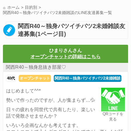
LINE友達募集(178)
スポーツ(177)
韓国(176)
雑談グル(176)
ホーム
目的別
パズドラ(172)
Switch(168)
趣味(164)
40代(164)
声優(159)
関西R40～独身バツイチバツ2未婚雑談のLINE友達募集一覧
サッカー(159)
モンハン(158)
相談(155)
すべてのタグを見る
関西R40～独身バツイチバツ2未婚雑談友
達募集(1ページ目)
ひまりさんさん
オープンチャットの詳細はこちら
関西R40～独身息抜き部屋♡
40代
オープンチャット
関西R40～独身バツイチバツ2未婚雑談
はじめまして^^*
勢いで作ったのですが、人が集まらず…💦
日々の疲れを同世代で共有したり、楽しい
QRコードを
話で発散させませんか？
見る
いろいろ企画なんかも考えてます。