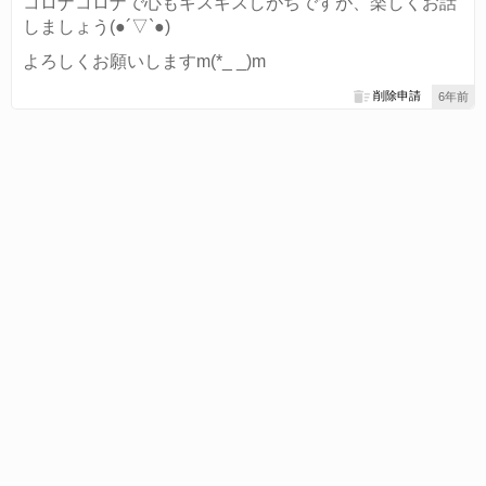
コロナコロナで心もギスギスしがちですが、楽しくお話
しましょう(●︎´▽︎`●︎)
よろしくお願いしますm(*_ _)m
削除申請
6年前