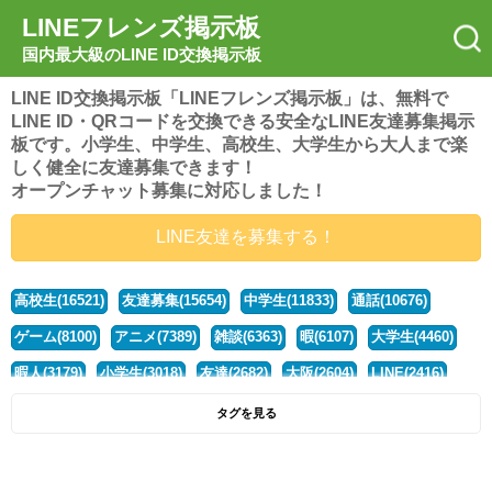
LINEフレンズ掲示板
国内最大級のLINE ID交換掲示板
LINE ID交換掲示板「LINEフレンズ掲示板」は、無料で
LINE ID・QRコードを交換できる安全なLINE友達募集掲示
板です。小学生、中学生、高校生、大学生から大人まで楽
しく健全に友達募集できます！
オープンチャット募集に対応しました！
LINE友達を募集する！
高校生(16521)
友達募集(15654)
中学生(11833)
通話(10676)
ゲーム(8100)
アニメ(7389)
雑談(6363)
暇(6107)
大学生(4460)
暇人(3179)
小学生(3018)
友達(2682)
大阪(2604)
LINE(2416)
関西(2392)
社会人(1438)
漫画(1326)
音楽(1263)
京都(1223)
タグを見る
東京(1177)
10代(1097)
学生(1090)
ひま(1005)
男子(981)
誰でも(978)
野球(875)
20代(866)
グループ(847)
茨城(827)