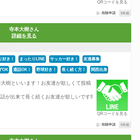
QRコードを見る
削除申請
5年前
寺本大樹さん
詳細を見る
り好き！
まったりLINE
サッカー好き！
友達募集
ずOK
通話OK！
野球好き！
長く続く方！
関西出身
本大樹といいます！お友達が欲しくて投稿
話が出来て長く続くお友達が欲しいです‼︎
QRコードを見る
削除申請
5年前