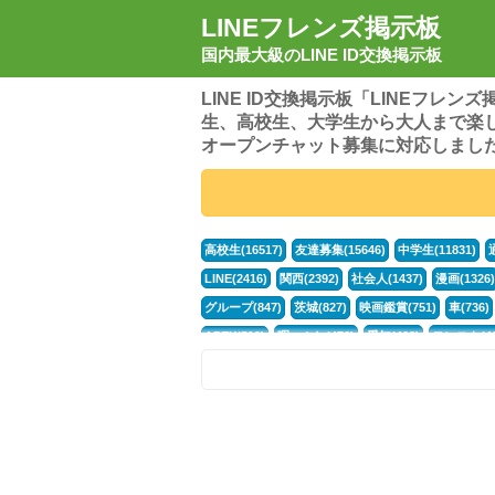
LINEフレンズ掲示板
国内最大級のLINE ID交換掲示板
LINE ID交換掲示板「LINEフレ
生、高校生、大学生から大人まで楽
オープンチャット募集に対応しまし
高校生(16517)
友達募集(15646)
中学生(11831)
LINE(2416)
関西(2392)
社会人(1437)
漫画(1326)
グループ(847)
茨城(827)
映画鑑賞(751)
車(736)
APEX(519)
暇つぶし(476)
愛知(468)
モンスト(46
男(370)
話し相手(363)
歌い手(361)
勉強(361)
ポケモン(298)
オタク(276)
話し相手募集(268)
高
中高生(226)
原神(218)
中3(206)
第五人格(200)
パズドラ(172)
Switch(168)
40代(164)
趣味(163)