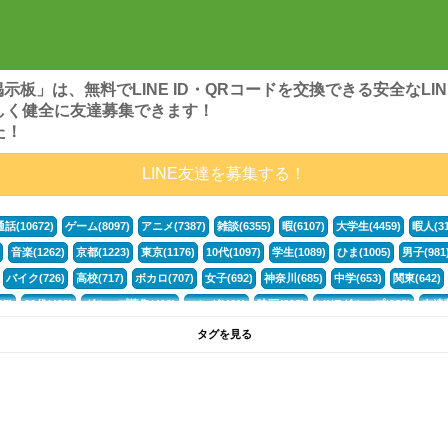
ンズ掲示板」は、無料でLINE ID・QRコードを交換できる安全な
しく健全に友達募集できます！
た！
LINE友達を募集する！
通話(10672)
ゲーム(8097)
アニメ(7387)
雑談(6355)
暇(6107)
大学生(4459)
暇人(31
音楽(1262)
京都(1223)
東京(1176)
10代(1097)
学生(1089)
ひま(1005)
男子(981
バイク(726)
高校(717)
ボカロ(707)
女子(692)
神奈川(685)
中学(653)
関東(642)
5)
30代(433)
グループ募集(412)
マンガ(401)
映画(395)
LINEグループ(388)
友達募
暇電(349)
千葉(336)
北海道(322)
フォートナイト(320)
荒野行動(319)
埼玉(318)
専
タグを見る
3(265)
JK(263)
福岡(260)
プロセカ(260)
腐女子(253)
かまちょ(246)
雑談グループ(
ps4(189)
料理(187)
アニメ好き(184)
マイクラ(181)
LINE通話(180)
LINE友達募集(1
声優(159)
サッカー(159)
モンハン(158)
相談(155)
すべてのタグを見る