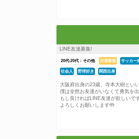
LINE友達募集!
20代:20代：その他
友達募集
サッカー
社会人
野球好き
関西出身
大阪府出身の23歳、寺本大樹とい
僕は全然お友達がいなくて勇気を
もし良ければLINE友達が欲しいです
よろしくお願いします🤲