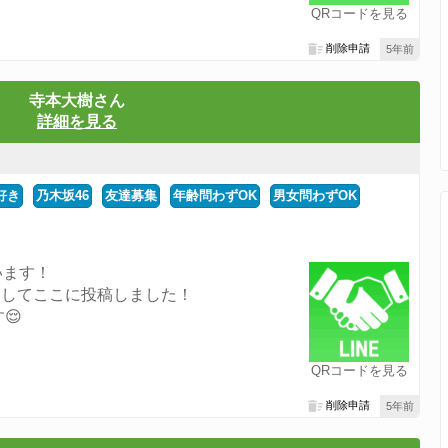
QRコードを見る
削除申請
5年前
寺本大樹さん
詳細を見る
好き
乃木坂46
友達募集
年齢問わずOK
男女問わずOK
います！
出してここに投稿しました！
😌
QRコードを見る
削除申請
5年前