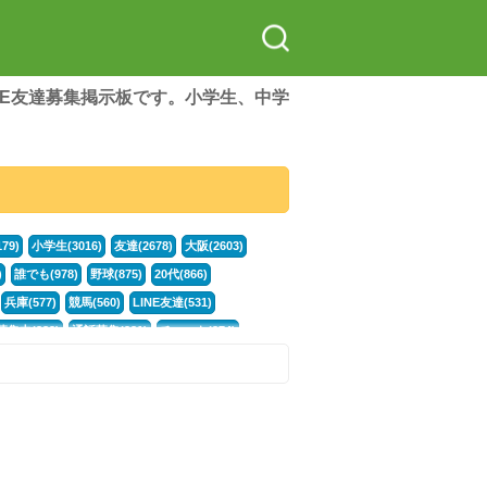
LINE友達募集掲示板です。小学生、中学
79)
小学生(3016)
友達(2678)
大阪(2603)
)
誰でも(978)
野球(875)
20代(866)
兵庫(577)
競馬(560)
LINE友達(531)
集中(382)
通話募集(381)
チャット(374)
門学生(315)
不登校(299)
電話(299)
トーク(299)
246)
イラスト(244)
カラオケ(243)
78)
スポーツ(177)
韓国(176)
雑談グル(176)