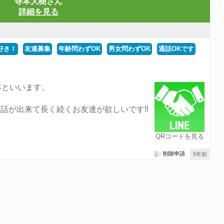
寺本大樹さん
詳細を見る
好き！
友達募集
年齢問わずOK
男女問わずOK
通話OKです
本といいます。
話が出来て長く続くお友達が欲しいです‼︎
QRコードを見る
削除申請
5年前