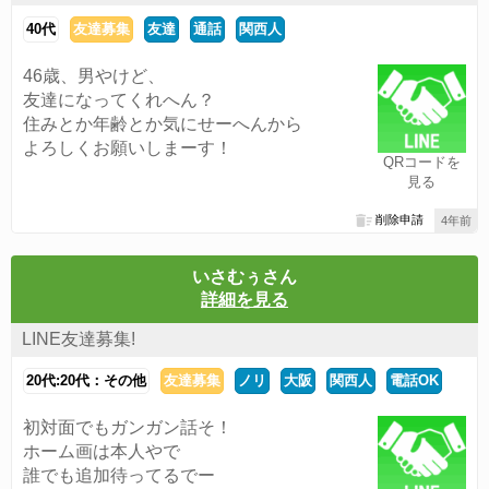
40代
友達募集
友達
通話
関西人
46歳、男やけど、
友達になってくれへん？
住みとか年齢とか気にせーへんから
よろしくお願いしまーす！
QRコードを
見る
削除申請
4年前
いさむぅさん
詳細を見る
LINE友達募集!
20代:20代：その他
友達募集
ノリ
大阪
関西人
電話OK
初対面でもガンガン話そ！
ホーム画は本人やで
誰でも追加待ってるでー