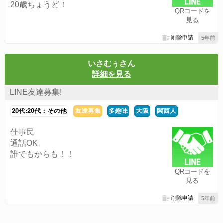
20歳ちょうど！
QRコードを
見る
削除申請
5年前
いさむぅさん
詳細を見る
LINE友達募集!
20代:20代：その他
友達募集
多趣味
大阪
関西人
仕事民
通話OK
誰でもからも！！
QRコードを
見る
削除申請
5年前