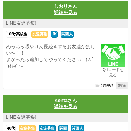
しおりさん
詳細を見る
LINE友達募集!
10代:高校生
友達募集
JK
関西人
めっちゃ暇やけん長続きするお友達がほし
い〜！！
よかったら追加してやってください…(ㅅ´ ˘
`)ｵﾈｶﾞｲ♡
QRコードを
見る
削除申請
5年前
Kentaさん
詳細を見る
LINE友達募集!
40代
友達募集
友達募集
関西
関西人