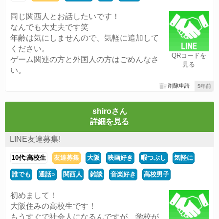
同じ関西人とお話したいです！
なんでも大丈夫です笑
年齢は気にしませんので、気軽に追加して
ください。
QRコードを
ゲーム関連の方と外国人の方はごめんなさ
見る
い。
削除申請
5年前
shiroさん
詳細を見る
LINE友達募集!
10代:高校生
友達募集
大阪
映画好き
暇つぶし
気軽に
誰でも
通話○
関西人
雑談
音楽好き
高校男子
初めまして！
大阪住みの高校生です！
もうすぐで社会人になるんですが、学校が