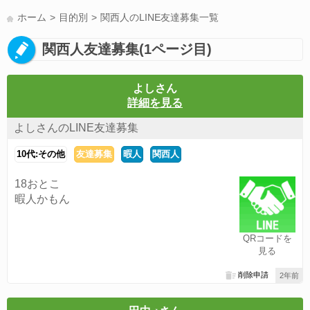
LINE友達募集(178)
スポーツ(177)
韓国(176)
雑談グル(176)
ホーム
目的別
関西人のLINE友達募集一覧
パズドラ(172)
Switch(168)
趣味(164)
40代(164)
声優(159)
関西人友達募集(1ページ目)
サッカー(159)
モンハン(158)
相談(155)
すべてのタグを見る
よしさん
詳細を見る
よしさんのLINE友達募集
10代:その他
友達募集
暇人
関西人
18おとこ
暇人かもん
QRコードを
見る
削除申請
2年前