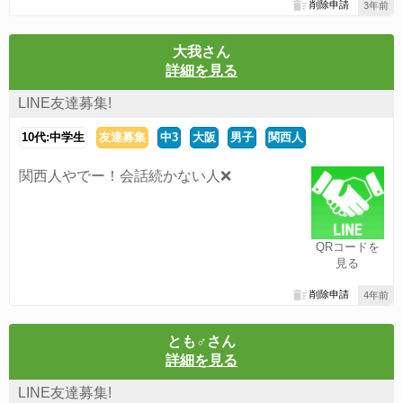
削除申請
3年前
大我さん
詳細を見る
LINE友達募集!
10代:中学生
友達募集
中3
大阪
男子
関西人
関西人やでー！会話続かない人❌
QRコードを
見る
削除申請
4年前
とも♂さん
詳細を見る
LINE友達募集!