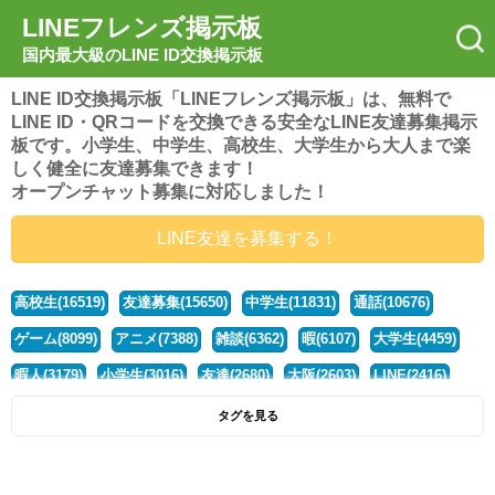
LINEフレンズ掲示板
国内最大級のLINE ID交換掲示板
LINE ID交換掲示板「LINEフレンズ掲示板」は、無料で
LINE ID・QRコードを交換できる安全なLINE友達募集掲示
板です。小学生、中学生、高校生、大学生から大人まで楽
しく健全に友達募集できます！
オープンチャット募集に対応しました！
LINE友達を募集する！
高校生(16519)
友達募集(15650)
中学生(11831)
通話(10676)
ゲーム(8099)
アニメ(7388)
雑談(6362)
暇(6107)
大学生(4459)
暇人(3179)
小学生(3016)
友達(2680)
大阪(2603)
LINE(2416)
関西(2392)
社会人(1437)
漫画(1326)
音楽(1262)
京都(1223)
タグを見る
東京(1176)
10代(1097)
学生(1090)
ひま(1005)
男子(981)
誰でも(978)
野球(875)
20代(866)
グループ(847)
茨城(827)