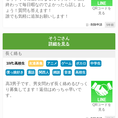
終わって毎日暇なのでよかったら話しまし
QRコードを
ょう！質問も答えます！
見る
誰でも気軽に追加お願いします！
削除申請
5年前
そうごさん
詳細を見る
長く絡も
10代:高校生
友達募集
アニメ
ゲーム
ボカロ
中学生
僕っ娘好き
通話
関西人
雑談
音楽
高校生
高3男子です、男女問わず長く絡めるびっく
り募集してます！返信はめっちゃ早いで
す。
QRコードを
見る