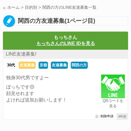
LINE友達募集(178)
スポーツ(177)
韓国(176)
雑談グル(176)
ホーム
目的別
関西の方のLINE友達募集一覧
パズドラ(172)
Switch(168)
40代(164)
趣味(163)
声優(159)
関西の方友達募集(1ページ目)
サッカー(159)
モンハン(158)
相談(155)
すべてのタグを見る
もっちさん
もっちさんのLINE IDを見る
LINE友達募集!
30代
友達募集
京都
友達募集
関西の方
独身30代男ですよー
ぼっちです😔
顔見せれます
よければ追加お願いします！
QRコードを
見る
削除申請
4年前