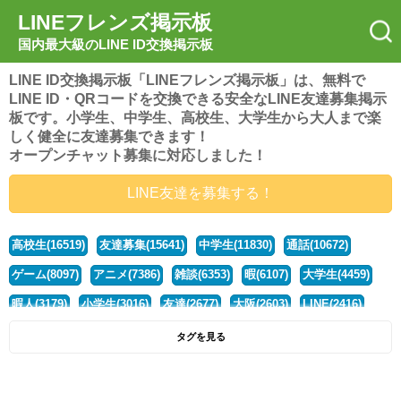
LINEフレンズ掲示板
国内最大級のLINE ID交換掲示板
LINE ID交換掲示板「LINEフレンズ掲示板」は、無料で
LINE ID・QRコードを交換できる安全なLINE友達募集掲示
板です。小学生、中学生、高校生、大学生から大人まで楽
しく健全に友達募集できます！
オープンチャット募集に対応しました！
LINE友達を募集する！
高校生(16519)
友達募集(15641)
中学生(11830)
通話(10672)
ゲーム(8097)
アニメ(7386)
雑談(6353)
暇(6107)
大学生(4459)
暇人(3179)
小学生(3016)
友達(2677)
大阪(2603)
LINE(2416)
関西(2392)
社会人(1436)
漫画(1326)
音楽(1262)
京都(1223)
タグを見る
東京(1175)
10代(1097)
学生(1089)
ひま(1005)
男子(981)
誰でも(978)
野球(875)
20代(866)
グループ(847)
茨城(827)