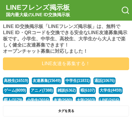
LINEフレンズ掲示板
国内最大級のLINE ID交換掲示板
LINE ID交換掲示板「LINEフレンズ掲示板」は、無料で
LINE ID・QRコードを交換できる安全なLINE友達募集掲示
板です。小学生、中学生、高校生、大学生から大人まで楽
しく健全に友達募集できます！
オープンチャット募集に対応しました！
LINE友達を募集する！
高校生(16519)
友達募集(15649)
中学生(11831)
通話(10676)
ゲーム(8099)
アニメ(7388)
雑談(6362)
暇(6107)
大学生(4459)
暇人(3179)
小学生(3016)
友達(2680)
大阪(2603)
LINE(2416)
関西(2392)
社会人(1437)
漫画(1326)
音楽(1262)
京都(1223)
タグを見る
東京(1176)
10代(1097)
学生(1090)
ひま(1005)
男子(981)
誰でも(978)
野球(875)
20代(866)
グループ(847)
茨城(827)