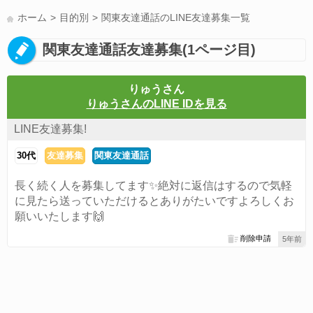
LINE友達募集(178)
スポーツ(177)
韓国(176)
雑談グル(176)
ホーム
目的別
関東友達通話のLINE友達募集一覧
パズドラ(172)
Switch(168)
趣味(164)
40代(164)
声優(159)
関東友達通話友達募集(1ページ目)
サッカー(159)
モンハン(158)
相談(155)
すべてのタグを見る
りゅうさん
りゅうさんのLINE IDを見る
LINE友達募集!
30代
友達募集
関東友達通話
長く続く人を募集してます✨絶対に返信はするので気軽
に見たら送っていただけるとありがたいですよろしくお
願いいたします🙌
削除申請
5年前