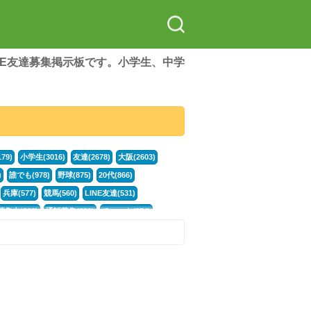
LINE友達募集掲示板です。小学生、中学
79)
小学生(3016)
友達(2678)
大阪(2603)
)
誰でも(978)
野球(875)
20代(866)
兵庫(577)
競馬(560)
LINE友達(531)
集中(382)
通話募集(381)
チャット(374)
門学生(315)
不登校(299)
電話(299)
トーク(299)
246)
イラスト(244)
カラオケ(243)
78)
スポーツ(177)
韓国(176)
雑談グル(176)