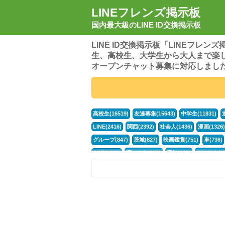
LINEフレンズ掲示板
国内最大級のLINE ID交換掲示板
LINE ID交換掲示板「LINEフレ
生、高校生、大学生から大人まで楽
オープンチャット募集に対応しまし
高校生(16519)
友達募集(15643)
中学生(11831)
LINE(2416)
関西(2392)
社会人(1436)
漫画(1326)
グループ(847)
茨城(827)
映画鑑賞(751)
車(736)
APEX(519)
暇つぶし(476)
愛知(468)
モンスト(46
男(370)
話し相手(363)
歌い手(361)
勉強(361)
ポケモン(298)
オタク(276)
話し相手募集(268)
高
中高生(226)
原神(217)
中3(206)
第五人格(200)
パズドラ(172)
Switch(168)
40代(164)
趣味(163)