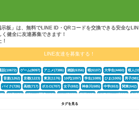
ンズ掲示板」は、無料でLINE ID・QRコードを交換できる安全な
しく健全に友達募集できます！
た！
LINE友達を募集する！
通話(10672)
ゲーム(8097)
アニメ(7386)
雑談(6356)
暇(6107)
大学生(4460)
暇人(31
音楽(1262)
京都(1223)
東京(1176)
10代(1097)
学生(1089)
ひま(1005)
男子(981
バイク(726)
高校(717)
ボカロ(707)
女子(692)
神奈川(685)
中学(653)
関東(642)
5)
30代(433)
グループ募集(412)
マンガ(401)
映画(395)
LINEグループ(388)
友達募
暇電(349)
千葉(336)
北海道(322)
フォートナイト(320)
荒野行動(319)
埼玉(318)
専
タグを見る
3(265)
JK(263)
福岡(260)
プロセカ(259)
腐女子(253)
かまちょ(246)
雑談グループ(
ps4(189)
料理(187)
アニメ好き(184)
マイクラ(181)
LINE通話(180)
LINE友達募集(1
声優(159)
サッカー(159)
モンハン(158)
相談(155)
すべてのタグを見る