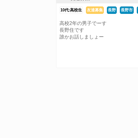
10代:高校生
友達募集
長野
長野市
高校2年の男子でーす
長野住です
誰かお話しましょー