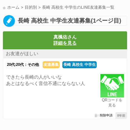
LINE友達募集(178)
スポーツ(177)
韓国(176)
雑談グル(176)
ホーム
目的別
長崎 高校生 中学生のLINE友達募集一覧
パズドラ(172)
Switch(168)
趣味(164)
40代(164)
声優(159)
長崎 高校生 中学生友達募集(1ページ目)
サッカー(159)
モンハン(158)
相談(155)
すべてのタグを見る
真楓佑さん
詳細を見る
お友達がほしい
20代:20代：その他
友達募集
長崎 高校生 中学生
できたら長崎の人がいいな
あとはなるべく音信不通にならない人
QRコードを
見る
削除申請
8年前