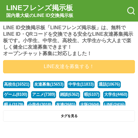
LINEフレンズ掲示板
国内最大級のLINE ID交換掲示板
LINE ID交換掲示板「LINEフレンズ掲示板」は、無料で
LINE ID・QRコードを交換できる安全なLINE友達募集掲示
板です。小学生、中学生、高校生、大学生から大人まで楽
しく健全に友達募集できます！
オープンチャット募集に対応しました！
LINE友達を募集する！
高校生(16521)
友達募集(15653)
中学生(11833)
通話(10676)
ゲーム(8100)
アニメ(7389)
雑談(6362)
暇(6107)
大学生(4460)
暇人(3179)
小学生(3018)
友達(2681)
大阪(2604)
LINE(2416)
関西(2392)
社会人(1437)
漫画(1326)
音楽(1263)
京都(1223)
タグを見る
東京(1177)
10代(1097)
学生(1090)
ひま(1005)
男子(981)
誰でも(978)
野球(875)
20代(866)
グループ(847)
茨城(827)