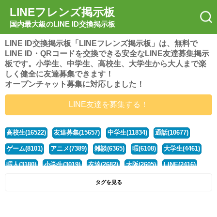
LINEフレンズ掲示板
国内最大級のLINE ID交換掲示板
LINE ID交換掲示板「LINEフレンズ掲示板」は、無料で
LINE ID・QRコードを交換できる安全なLINE友達募集掲示
板です。小学生、中学生、高校生、大学生から大人まで楽
しく健全に友達募集できます！
オープンチャット募集に対応しました！
LINE友達を募集する！
高校生(16522)
友達募集(15657)
中学生(11834)
通話(10677)
ゲーム(8101)
アニメ(7389)
雑談(6365)
暇(6108)
大学生(4461)
暇人(3180)
小学生(3019)
友達(2682)
大阪(2605)
LINE(2416)
関西(2392)
社会人(1439)
漫画(1326)
音楽(1263)
京都(1223)
タグを見る
東京(1178)
10代(1097)
学生(1090)
ひま(1006)
男子(981)
誰でも(979)
野球(875)
20代(866)
グループ(847)
茨城(827)