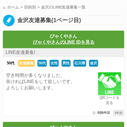
LINE友達募集(178)
スポーツ(177)
韓国(176)
雑談グル(176)
ホーム
目的別
金沢のLINE友達募集一覧
パズドラ(172)
Switch(168)
趣味(164)
40代(164)
サッカー(160)
金沢友達募集(1ページ目)
声優(159)
モンハン(158)
相談(155)
すべてのタグを見る
びゃくやさん
びゃくやさんのLINE IDを見る
LINE友達募集!
50代
友達募集
50代
女性
男性
石川県
金沢
空き時間が多くなりました。
良ければLINEをして欲しいです。
よろしくお願いします。
QRコードを
見る
削除申請
4年前