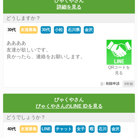
びゃくやさん
詳細を見る
どうしますか？
30代
友達募集
30代
小松
石川県
金沢
ああああ
友達が欲しいです。
良かったら、連絡をお願いします。
QRコードを
見る
削除申請
6年前
びゃくやさん
びゃくやさんのLINE IDを見る
どうでしょうか？
40代
友達募集
LINE
チャット
女子
暇
石川
金沢