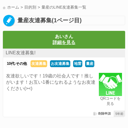
LINE友達募集(178)
スポーツ(177)
韓国(176)
雑談グル(176)
ホーム
目的別
量産のLINE友達募集一覧
パズドラ(172)
Switch(168)
趣味(164)
40代(164)
サッカー(160)
量産友達募集(1ページ目)
声優(159)
モンハン(158)
相談(155)
すべてのタグを見る
あいさん
詳細を見る
LINE友達募集!
10代:その他
友達募集
お友達募集
地雷
量産
友達欲しいです！19歳の社会人です！推し
がいます！お互い1番になれるようなお友達
ください(><)
QRコードを
見る
削除申請
5年前