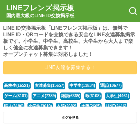
LINEフレンズ掲示板
国内最大級のLINE ID交換掲示板
LINE ID交換掲示板「LINEフレンズ掲示板」は、無料で
LINE ID・QRコードを交換できる安全なLINE友達募集掲示
板です。小学生、中学生、高校生、大学生から大人まで楽
しく健全に友達募集できます！
オープンチャット募集に対応しました！
LINE友達を募集する！
高校生(16521)
友達募集(15657)
中学生(11834)
通話(10677)
ゲーム(8101)
アニメ(7389)
雑談(6365)
暇(6108)
大学生(4461)
暇人(3180)
小学生(3019)
友達(2682)
大阪(2605)
LINE(2416)
関西(2392)
社会人(1439)
漫画(1326)
音楽(1263)
京都(1223)
タグを見る
東京(1178)
10代(1097)
学生(1090)
ひま(1006)
男子(981)
誰でも(979)
野球(875)
20代(866)
グループ(847)
茨城(827)