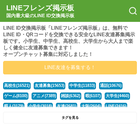
LINEフレンズ掲示板
国内最大級のLINE ID交換掲示板
LINE ID交換掲示板「LINEフレンズ掲示板」は、無料で
LINE ID・QRコードを交換できる安全なLINE友達募集掲示
板です。小学生、中学生、高校生、大学生から大人まで楽
しく健全に友達募集できます！
オープンチャット募集に対応しました！
LINE友達を募集する！
高校生(16521)
友達募集(15653)
中学生(11833)
通話(10676)
ゲーム(8100)
アニメ(7389)
雑談(6362)
暇(6107)
大学生(4460)
暇人(3179)
小学生(3018)
友達(2681)
大阪(2604)
LINE(2416)
関西(2392)
社会人(1437)
漫画(1326)
音楽(1263)
京都(1223)
タグを見る
東京(1177)
10代(1097)
学生(1090)
ひま(1005)
男子(981)
誰でも(978)
野球(875)
20代(866)
グループ(847)
茨城(827)