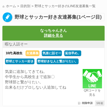
LINE友達募集(178)
スポーツ(177)
韓国(176)
雑談グル(176)
ホーム
目的別
野球とサッカー好きのLINE友達募集一覧
パズドラ(172)
Switch(168)
趣味(164)
40代(164)
声優(159)
野球とサッカー好き友達募集(1ページ目)
サッカー(159)
モンハン(158)
相談(155)
すべてのタグを見る
なっちゃんさん
詳細を見る
暇な人話そー
10代:高校生
友達募集
気楽に話そー
返信早め。
野球とサッカー好き
野球好きな人と繋がりたい。
気楽に追加してきてね。
中学生から高校生まで追加〇
野球部と繋がりたい。
出来るだけブロしない人追加してね
QRコードを
見る
削除申請
5年前