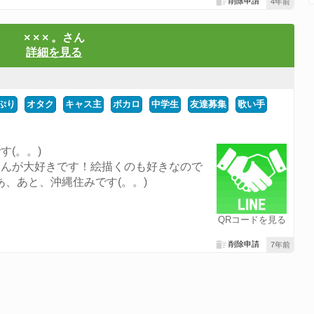
削除申請
4年前
× × × 。さん
詳細を見る
ぷり
オタク
キャス主
ボカロ
中学生
友達募集
歌い手
(。。)
さんが大好きです！絵描くのも好きなので
あ、あと、沖縄住みです(。。)
QRコードを見る
削除申請
7年前