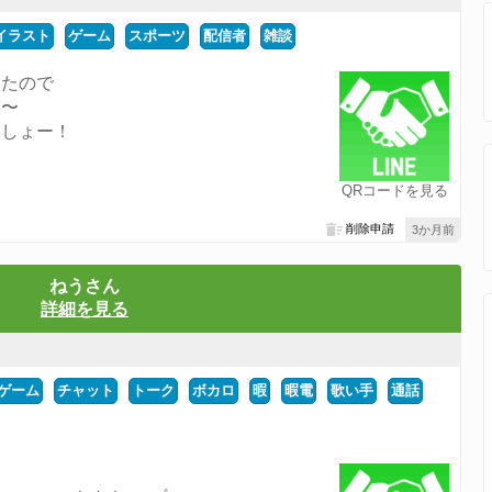
イラスト
ゲーム
スポーツ
配信者
雑談
いたので
い〜
ましょー！
QRコードを見る
削除申請
3か月前
ねうさん
詳細を見る
ゲーム
チャット
トーク
ボカロ
暇
暇電
歌い手
通話