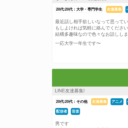
20代:20代：大学・専門学生
友達募集
最近話し相手欲しいなって思って
もしよければ気軽に絡んでくださ
結構多趣味なので色々なお話しし
一応大学一年生です〜
LINE友達募集!
20代:20代：その他
友達募集
アニメ
配信者
音楽
男です