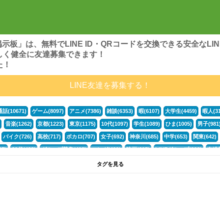
ンズ掲示板」は、無料でLINE ID・QRコードを交換できる安全な
しく健全に友達募集できます！
た！
LINE友達を募集する！
通話(10671)
ゲーム(8097)
アニメ(7386)
雑談(6353)
暇(6107)
大学生(4459)
暇人(31
音楽(1262)
京都(1223)
東京(1175)
10代(1097)
学生(1089)
ひま(1005)
男子(981
バイク(726)
高校(717)
ボカロ(707)
女子(692)
神奈川(685)
中学(653)
関東(642)
5)
30代(432)
グループ募集(412)
マンガ(401)
映画(395)
LINEグループ(388)
友達募
暇電(349)
千葉(336)
北海道(322)
フォートナイト(320)
荒野行動(319)
埼玉(318)
専
タグを見る
3(265)
JK(263)
福岡(260)
プロセカ(259)
腐女子(253)
かまちょ(246)
雑談グループ(
ps4(189)
料理(187)
アニメ好き(184)
マイクラ(181)
LINE通話(180)
LINE友達募集(1
声優(159)
サッカー(159)
モンハン(158)
相談(155)
すべてのタグを見る