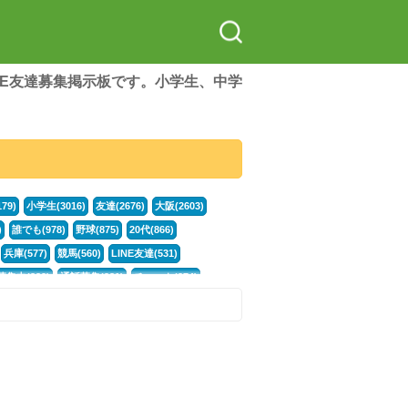
LINE友達募集掲示板です。小学生、中学
79)
小学生(3016)
友達(2676)
大阪(2603)
)
誰でも(978)
野球(875)
20代(866)
兵庫(577)
競馬(560)
LINE友達(531)
集中(382)
通話募集(381)
チャット(374)
門学生(315)
不登校(299)
電話(299)
トーク(299)
246)
イラスト(244)
カラオケ(243)
78)
スポーツ(177)
韓国(176)
雑談グル(176)