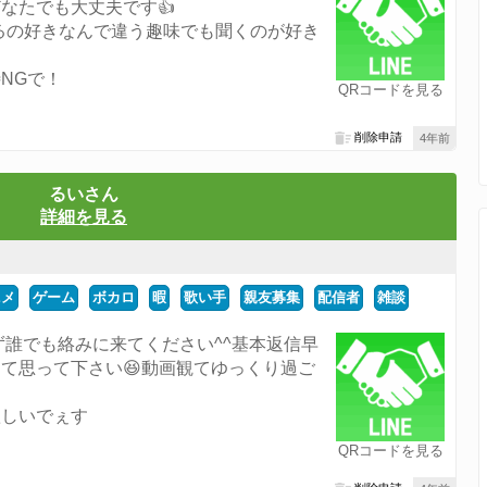
なたでも大丈夫です👍
NGで！
QRコードを見る
削除申請
4年前
るいさん
詳細を見る
ニメ
ゲーム
ボカロ
暇
歌い手
親友募集
配信者
雑談
ず誰でも絡みに来てください^^基本返信早
て思って下さい😆動画観てゆっくり過ご
欲しいでぇす
QRコードを見る