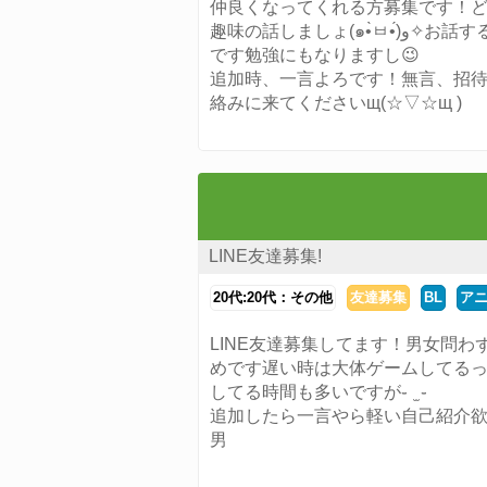
仲良くなってくれる方募集です！ど
趣味の話しましょ(๑•̀ㅂ•́)و✧お話するの好きなんで違う趣味でも聞くのが好き
です勉強にもなりますし😉
追加時、一言よろです！無言、招待
絡みに来てくださいщ(☆▽☆щ )
LINE友達募集!
20代:20代：その他
友達募集
BL
ア
LINE友達募集してます！男女問わ
めです遅い時は大体ゲームしてるっ
してる時間も多いですが֊ ̫ ֊
追加したら一言やら軽い自己紹介
男