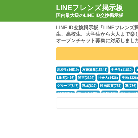
LINEフレンズ掲示板
国内最大級のLINE ID交換掲示板
LINE ID交換掲示板「LINEフレ
生、高校生、大学生から大人まで楽
オープンチャット募集に対応しまし
高校生(16519)
友達募集(15641)
中学生(11830)
LINE(2416)
関西(2392)
社会人(1436)
漫画(1326)
グループ(847)
茨城(827)
映画鑑賞(751)
車(736)
APEX(519)
暇つぶし(476)
愛知(468)
モンスト(46
男(370)
話し相手(363)
歌い手(361)
勉強(361)
ポケモン(298)
オタク(276)
話し相手募集(268)
高
中高生(226)
原神(217)
中3(206)
第五人格(200)
パズドラ(172)
Switch(168)
40代(164)
趣味(163)