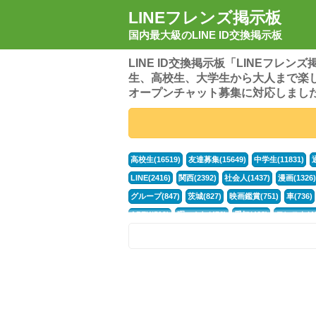
LINEフレンズ掲示板
国内最大級のLINE ID交換掲示板
LINE ID交換掲示板「LINEフレ
生、高校生、大学生から大人まで楽
オープンチャット募集に対応しまし
高校生(16519)
友達募集(15649)
中学生(11831)
LINE(2416)
関西(2392)
社会人(1437)
漫画(1326)
グループ(847)
茨城(827)
映画鑑賞(751)
車(736)
APEX(519)
暇つぶし(476)
愛知(468)
モンスト(46
男(370)
話し相手(363)
歌い手(361)
勉強(361)
ポケモン(298)
オタク(276)
話し相手募集(268)
高
中高生(226)
原神(218)
中3(206)
第五人格(200)
パズドラ(172)
Switch(168)
趣味(164)
40代(164)