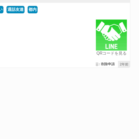
い
通話友達
都内
QRコードを見る
削除申請
2年前