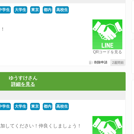
中学生
大学生
東京
都内
高校生
い！
QRコードを見る
削除申請
2週間前
ゆうすけさん
詳細を見る
中学生
大学生
東京
都内
高校生
追加してください！仲良くしましょう！