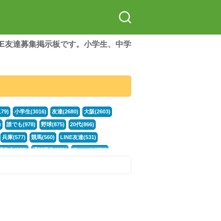
LINE友達募集掲示板です。小学生、中学
79)
小学生(3016)
友達(2680)
大阪(2603)
)
誰でも(978)
野球(875)
20代(866)
兵庫(577)
競馬(560)
LINE友達(531)
集中(382)
通話募集(381)
チャット(374)
門学生(315)
不登校(299)
電話(299)
トーク(299)
246)
イラスト(244)
カラオケ(243)
78)
スポーツ(177)
韓国(176)
雑談グル(176)