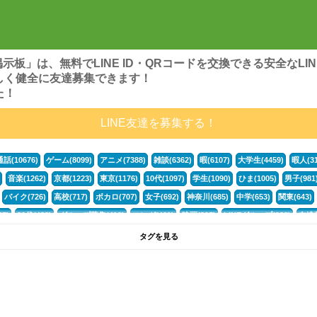
ンズ掲示板」は、無料でLINE ID・QRコードを交換できる安全な
しく健全に友達募集できます！
た！
LINE友達を募集する！
通話(10676)
ゲーム(8099)
アニメ(7388)
雑談(6362)
暇(6107)
大学生(4459)
暇人(31
音楽(1262)
京都(1223)
東京(1176)
10代(1097)
学生(1090)
ひま(1005)
男子(981
バイク(726)
高校(717)
ボカロ(707)
女子(692)
神奈川(685)
中学(653)
関東(643)
5)
30代(433)
グループ募集(412)
マンガ(401)
映画(395)
LINEグループ(388)
友達募
暇電(349)
千葉(336)
北海道(322)
フォートナイト(320)
荒野行動(319)
埼玉(318)
専
タグを見る
3(265)
JK(263)
福岡(260)
プロセカ(260)
腐女子(253)
かまちょ(246)
雑談グループ(
ps4(189)
料理(187)
アニメ好き(184)
マイクラ(181)
LINE通話(180)
LINE友達募集(1
声優(159)
サッカー(159)
モンハン(158)
相談(155)
すべてのタグを見る