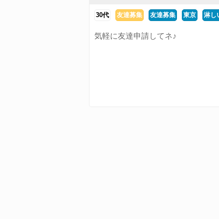
30代
友達募集
友達募集
東京
淋し
気軽に友達申請してネ♪