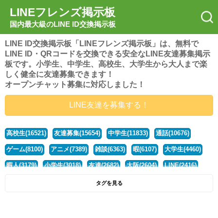
LINEフレンズ掲示板
国内最大級のLINE ID交換掲示板
LINE ID交換掲示板「LINEフレンズ掲示板」は、無料で
LINE ID・QRコードを交換できる安全なLINE友達募集掲示
板です。小学生、中学生、高校生、大学生から大人まで楽
しく健全に友達募集できます！
オープンチャット募集に対応しました！
LINE友達を募集する！
高校生(16521)
友達募集(15654)
中学生(11833)
通話(10676)
ゲーム(8100)
アニメ(7389)
雑談(6363)
暇(6107)
大学生(4460)
暇人(3179)
小学生(3018)
友達(2682)
大阪(2604)
LINE(2416)
関西(2392)
社会人(1438)
漫画(1326)
音楽(1263)
京都(1223)
タグを見る
東京(1177)
10代(1097)
学生(1090)
ひま(1005)
男子(981)
誰でも(978)
野球(875)
20代(866)
グループ(847)
茨城(827)