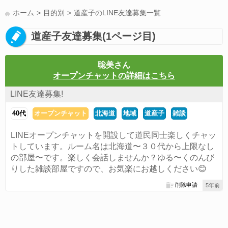
LINE友達募集(178)
スポーツ(177)
韓国(176)
雑談グル(176)
ホーム
目的別
道産子のLINE友達募集一覧
パズドラ(172)
Switch(168)
趣味(164)
40代(164)
声優(159)
道産子友達募集(1ページ目)
サッカー(159)
モンハン(158)
相談(155)
すべてのタグを見る
聡美さん
オープンチャットの詳細はこちら
LINE友達募集!
40代
オープンチャット
北海道
地域
道産子
雑談
LINEオープンチャットを開設して道民同士楽しくチャッ
トしています。ルーム名は北海道〜３０代から上限なし
の部屋〜です。楽しく会話しませんか？ゆる〜くのんび
りした雑談部屋ですので、お気楽にお越しください😊
削除申請
5年前