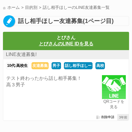
LINE通話(180)
LINE友達募集(178)
スポーツ(177)
韓国(176)
ホーム
目的別
話し相手ほしーのLINE友達募集一覧
雑談グル(176)
パズドラ(172)
Switch(168)
40代(164)
趣味(163)
話し相手ほしー友達募集(1ページ目)
声優(159)
サッカー(159)
モンハン(158)
相談(155)
すべてのタグを見る
とびさん
とびさんのLINE IDを見る
LINE友達募集!
10代:高校生
友達募集
男子
話し相手ほしー
高校
テスト終わったから話し相手募集！
高３男子
QRコードを
見る
削除申請
3年前