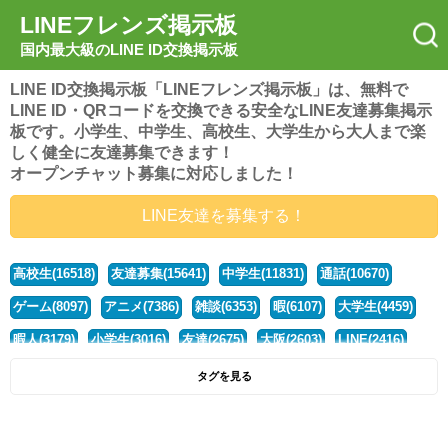
LINEフレンズ掲示板
国内最大級のLINE ID交換掲示板
LINE ID交換掲示板「LINEフレンズ掲示板」は、無料で
LINE ID・QRコードを交換できる安全なLINE友達募集掲示
板です。小学生、中学生、高校生、大学生から大人まで楽
しく健全に友達募集できます！
オープンチャット募集に対応しました！
LINE友達を募集する！
高校生(16518)
友達募集(15641)
中学生(11831)
通話(10670)
ゲーム(8097)
アニメ(7386)
雑談(6353)
暇(6107)
大学生(4459)
暇人(3179)
小学生(3016)
友達(2675)
大阪(2603)
LINE(2416)
関西(2392)
社会人(1436)
漫画(1326)
音楽(1262)
京都(1223)
タグを見る
東京(1175)
10代(1097)
学生(1089)
ひま(1005)
男子(980)
誰でも(978)
野球(875)
20代(866)
グループ(847)
茨城(827)