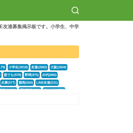
LINE友達募集掲示板です。小学生、中学
79)
小学生(3018)
友達(2682)
大阪(2604)
)
誰でも(978)
野球(875)
20代(866)
兵庫(577)
競馬(560)
LINE友達(531)
集中(382)
通話募集(381)
チャット(374)
門学生(315)
不登校(299)
電話(299)
トーク(299)
246)
イラスト(244)
カラオケ(243)
78)
スポーツ(177)
韓国(176)
雑談グル(176)