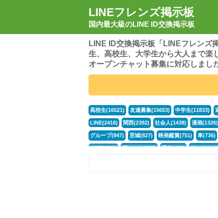
LINEフレンズ掲示板
国内最大級のLINE ID交換掲示板
LINE ID交換掲示板「LINEフレ
生、高校生、大学生から大人まで楽
オープンチャット募集に対応しまし
高校生(16521)
友達募集(15653)
中学生(11833)
LINE(2416)
関西(2392)
社会人(1438)
漫画(1326)
グループ(847)
茨城(827)
映画鑑賞(751)
車(736)
APEX(519)
暇つぶし(476)
愛知(468)
モンスト(46
男(370)
話し相手(363)
歌い手(361)
勉強(361)
ポケモン(298)
オタク(276)
話し相手募集(268)
高
中高生(226)
原神(218)
中3(206)
第五人格(200)
パズドラ(172)
Switch(168)
趣味(164)
40代(164)