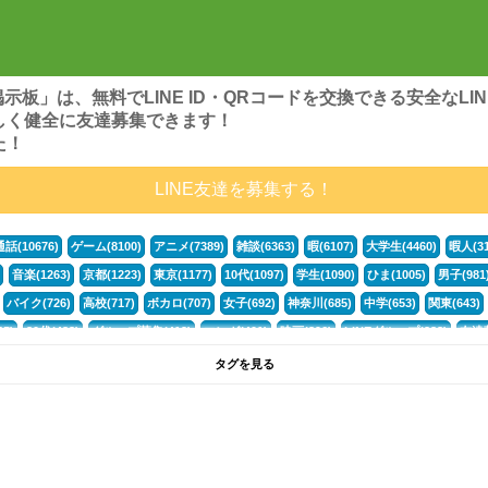
ンズ掲示板」は、無料でLINE ID・QRコードを交換できる安全な
しく健全に友達募集できます！
た！
LINE友達を募集する！
通話(10676)
ゲーム(8100)
アニメ(7389)
雑談(6363)
暇(6107)
大学生(4460)
暇人(31
音楽(1263)
京都(1223)
東京(1177)
10代(1097)
学生(1090)
ひま(1005)
男子(981
バイク(726)
高校(717)
ボカロ(707)
女子(692)
神奈川(685)
中学(653)
関東(643)
5)
30代(433)
グループ募集(412)
マンガ(401)
映画(396)
LINEグループ(388)
友達募
暇電(349)
千葉(336)
北海道(322)
フォートナイト(320)
荒野行動(319)
埼玉(318)
専
タグを見る
3(265)
JK(263)
福岡(260)
プロセカ(260)
腐女子(253)
かまちょ(246)
雑談グループ(
ps4(189)
料理(187)
アニメ好き(184)
マイクラ(181)
LINE通話(180)
LINE友達募集(1
声優(159)
サッカー(159)
モンハン(158)
相談(155)
すべてのタグを見る