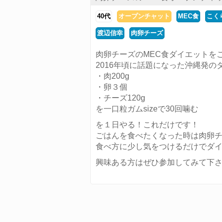
40代
オープンチャット
MEC食
こく
渡辺信幸
肉卵チーズ
肉卵チーズのMEC食ダイエットを
2016年頃に話題になった沖縄発の
・肉200g
・卵３個
・チーズ120g
を一口粒ガムsizeで30回噛む
を１日やる！これだけです！
ごはんを食べたくなった時は肉卵
食べ方に少し気をつけるだけでダ
興味ある方はぜひ参加してみて下