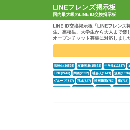
LINEフレンズ掲示板
国内最大級のLINE ID交換掲示板
LINE ID交換掲示板「LINEフレ
生、高校生、大学生から大人まで楽
オープンチャット募集に対応しまし
高校生(16525)
友達募集(15673)
中学生(11837)
LINE(2416)
関西(2392)
社会人(1443)
漫画(1326)
グループ(847)
茨城(827)
映画鑑賞(752)
車(736)
APEX(519)
暇つぶし(476)
愛知(468)
モンスト(46
男(370)
話し相手(364)
歌い手(361)
勉強(361)
ポケモン(298)
オタク(277)
話し相手募集(268)
高
中高生(226)
原神(219)
中3(206)
第五人格(200)
パズドラ(172)
Switch(168)
趣味(164)
40代(164)