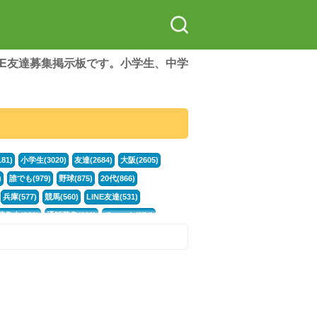
LINE友達募集掲示板です。小学生、中学
81)
小学生(3020)
友達(2684)
大阪(2605)
)
誰でも(979)
野球(875)
20代(866)
兵庫(577)
競馬(560)
LINE友達(531)
集中(382)
通話募集(381)
チャット(374)
門学生(315)
不登校(299)
電話(299)
トーク(299)
246)
カラオケ(245)
イラスト(244)
78)
スポーツ(177)
韓国(176)
雑談グル(176)