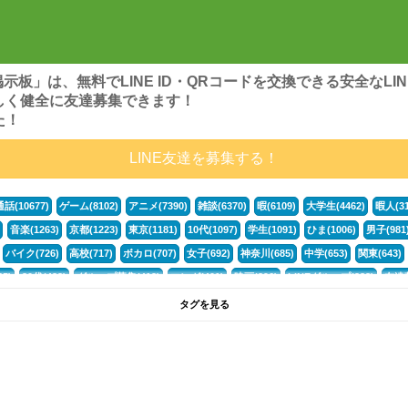
ンズ掲示板」は、無料でLINE ID・QRコードを交換できる安全な
しく健全に友達募集できます！
た！
LINE友達を募集する！
通話(10677)
ゲーム(8102)
アニメ(7390)
雑談(6370)
暇(6109)
大学生(4462)
暇人(31
音楽(1263)
京都(1223)
東京(1181)
10代(1097)
学生(1091)
ひま(1006)
男子(981
バイク(726)
高校(717)
ボカロ(707)
女子(692)
神奈川(685)
中学(653)
関東(643)
5)
30代(433)
グループ募集(412)
マンガ(401)
映画(396)
LINEグループ(388)
友達募
暇電(349)
千葉(336)
北海道(322)
フォートナイト(320)
荒野行動(319)
埼玉(318)
専
タグを見る
3(265)
JK(263)
プロセカ(261)
福岡(260)
腐女子(253)
かまちょ(246)
雑談グループ(
ps4(189)
料理(187)
アニメ好き(184)
マイクラ(181)
LINE通話(180)
LINE友達募集(1
サッカー(160)
声優(159)
モンハン(158)
相談(155)
すべてのタグを見る