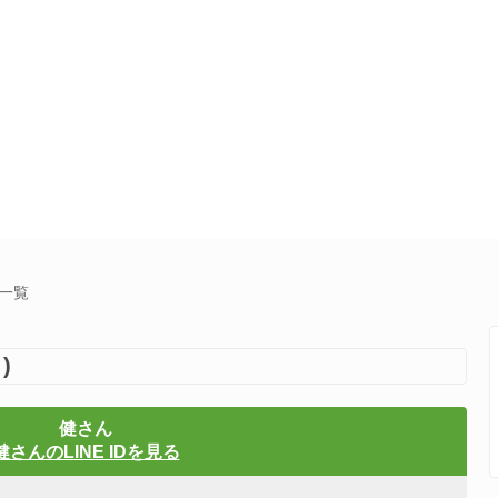
集一覧
)
健さん
健さんのLINE IDを見る