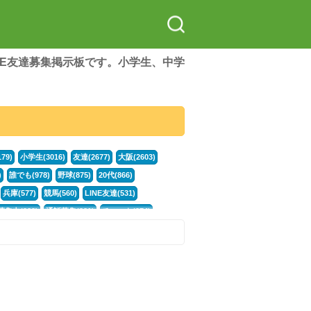
LINE友達募集掲示板です。小学生、中学
79)
小学生(3016)
友達(2677)
大阪(2603)
)
誰でも(978)
野球(875)
20代(866)
兵庫(577)
競馬(560)
LINE友達(531)
集中(382)
通話募集(381)
チャット(374)
門学生(315)
不登校(299)
電話(299)
トーク(299)
246)
イラスト(244)
カラオケ(243)
78)
スポーツ(177)
韓国(176)
雑談グル(176)