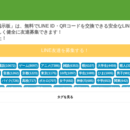
ンズ掲示板」は、無料でLINE ID・QRコードを交換できる安全な
しく健全に友達募集できます！
た！
LINE友達を募集する！
通話(10672)
ゲーム(8097)
アニメ(7386)
雑談(6353)
暇(6107)
大学生(4459)
暇人(31
音楽(1262)
京都(1223)
東京(1175)
10代(1097)
学生(1089)
ひま(1005)
男子(981
バイク(726)
高校(717)
ボカロ(707)
女子(692)
神奈川(685)
中学(653)
関東(642)
5)
30代(433)
グループ募集(412)
マンガ(401)
映画(395)
LINEグループ(388)
友達募
暇電(349)
千葉(336)
北海道(322)
フォートナイト(320)
荒野行動(319)
埼玉(318)
専
タグを見る
3(265)
JK(263)
福岡(260)
プロセカ(259)
腐女子(253)
かまちょ(246)
雑談グループ(
ps4(189)
料理(187)
アニメ好き(184)
マイクラ(181)
LINE通話(180)
LINE友達募集(1
声優(159)
サッカー(159)
モンハン(158)
相談(155)
すべてのタグを見る