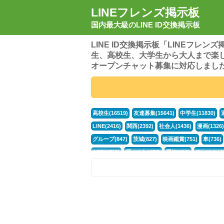
LINEフレンズ掲示板
国内最大級のLINE ID交換掲示板
LINE ID交換掲示板「LINEフレ
生、高校生、大学生から大人まで楽
オープンチャット募集に対応しまし
高校生(16519)
友達募集(15641)
中学生(11830)
LINE(2416)
関西(2392)
社会人(1436)
漫画(1326)
グループ(847)
茨城(827)
映画鑑賞(751)
車(736)
APEX(519)
暇つぶし(476)
愛知(468)
モンスト(46
男(370)
話し相手(363)
歌い手(361)
勉強(361)
ポケモン(298)
オタク(276)
話し相手募集(268)
高
中高生(226)
原神(217)
中3(206)
第五人格(200)
パズドラ(172)
Switch(168)
40代(164)
趣味(163)