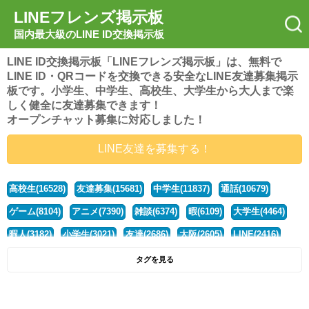
LINEフレンズ掲示板
国内最大級のLINE ID交換掲示板
LINE ID交換掲示板「LINEフレンズ掲示板」は、無料で
LINE ID・QRコードを交換できる安全なLINE友達募集掲示
板です。小学生、中学生、高校生、大学生から大人まで楽
しく健全に友達募集できます！
オープンチャット募集に対応しました！
LINE友達を募集する！
高校生(16528)
友達募集(15681)
中学生(11837)
通話(10679)
ゲーム(8104)
アニメ(7390)
雑談(6374)
暇(6109)
大学生(4464)
暇人(3182)
小学生(3021)
友達(2686)
大阪(2605)
LINE(2416)
関西(2392)
社会人(1443)
漫画(1326)
音楽(1264)
京都(1223)
タグを見る
東京(1182)
10代(1097)
学生(1092)
ひま(1006)
男子(981)
誰でも(979)
野球(875)
20代(866)
グループ(847)
茨城(827)