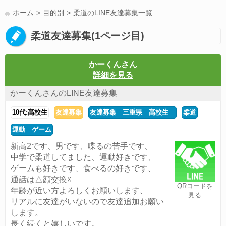
LINE友達募集(178)
スポーツ(177)
韓国(176)
雑談グル(176)
ホーム
目的別
柔道のLINE友達募集一覧
パズドラ(172)
Switch(168)
趣味(164)
40代(164)
サッカー(160)
柔道友達募集(1ページ目)
声優(159)
モンハン(158)
相談(155)
すべてのタグを見る
かーくんさん
詳細を見る
かーくんさんのLINE友達募集
10代:高校生
友達募集
友達募集 三重県 高校生
柔道
運動 ゲーム
新高2です、男です、喋るの苦手です、
中学で柔道してました、運動好きです、
ゲームも好きです、食べるの好きです、
通話は△顔交換☓
QRコードを
年齢が近い方よろしくお願いします、
見る
リアルに友達がいないので友達追加お願い
します。
長く続くと嬉しいです。