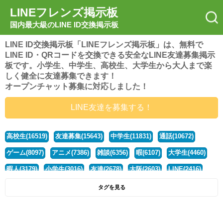
LINEフレンズ掲示板
国内最大級のLINE ID交換掲示板
LINE ID交換掲示板「LINEフレンズ掲示板」は、無料で
LINE ID・QRコードを交換できる安全なLINE友達募集掲示
板です。小学生、中学生、高校生、大学生から大人まで楽
しく健全に友達募集できます！
オープンチャット募集に対応しました！
LINE友達を募集する！
高校生(16519)
友達募集(15643)
中学生(11831)
通話(10672)
ゲーム(8097)
アニメ(7386)
雑談(6356)
暇(6107)
大学生(4460)
暇人(3179)
小学生(3016)
友達(2678)
大阪(2603)
LINE(2416)
関西(2392)
社会人(1436)
漫画(1326)
音楽(1262)
京都(1223)
タグを見る
東京(1176)
10代(1097)
学生(1089)
ひま(1005)
男子(981)
誰でも(978)
野球(875)
20代(866)
グループ(847)
茨城(827)