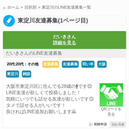
LINE友達募集(178)
スポーツ(177)
韓国(176)
雑談グル(176)
ホーム
目的別
東淀川のLINE友達募集一覧
パズドラ(172)
Switch(168)
40代(164)
趣味(163)
声優(159)
東淀川友達募集(1ページ目)
サッカー(159)
モンハン(158)
相談(155)
すべてのタグを見る
だいきさん
詳細を見る
だいきさんのLINE友達募集
20代:20代：その他
友達募集
友達募集
同い年
大阪
東淀川
雑談
大阪市東淀川区に住んでる28歳の🚹です😌
LINE友達が欲しくて投稿しました！
気軽にいつでも話せる友達が欲しいです😊
タメで話せる人がいいです！
QRコードを
良ければLINE追加お願いします🙇
見る
削除申請
10か月前