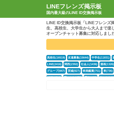
LINEフレンズ掲示板
国内最大級のLINE ID交換掲示板
LINE ID交換掲示板「LINEフレ
生、高校生、大学生から大人まで楽
オープンチャット募集に対応しまし
高校生(16519)
友達募集(15644)
中学生(11831)
LINE(2416)
関西(2392)
社会人(1436)
漫画(1326)
グループ(847)
茨城(827)
映画鑑賞(751)
車(736)
APEX(519)
暇つぶし(476)
愛知(468)
モンスト(46
男(370)
話し相手(363)
歌い手(361)
勉強(361)
ポケモン(298)
オタク(276)
話し相手募集(268)
高
中高生(226)
原神(217)
中3(206)
第五人格(200)
パズドラ(172)
Switch(168)
40代(164)
趣味(163)