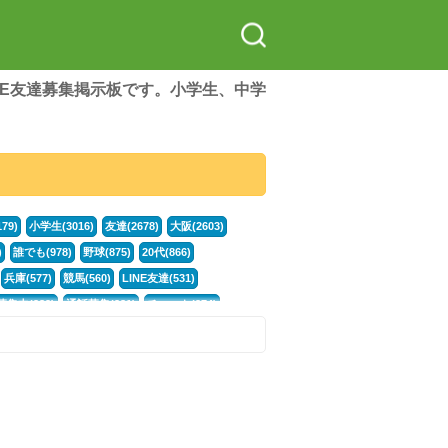
LINE友達募集掲示板です。小学生、中学
79)
小学生(3016)
友達(2678)
大阪(2603)
)
誰でも(978)
野球(875)
20代(866)
兵庫(577)
競馬(560)
LINE友達(531)
集中(382)
通話募集(381)
チャット(374)
門学生(315)
不登校(299)
電話(299)
トーク(299)
246)
イラスト(244)
カラオケ(243)
78)
スポーツ(177)
韓国(176)
雑談グル(176)