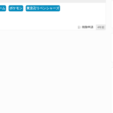
ーム
ポケモン
東京卍リベンシャーズ
。
削除申請
4年前