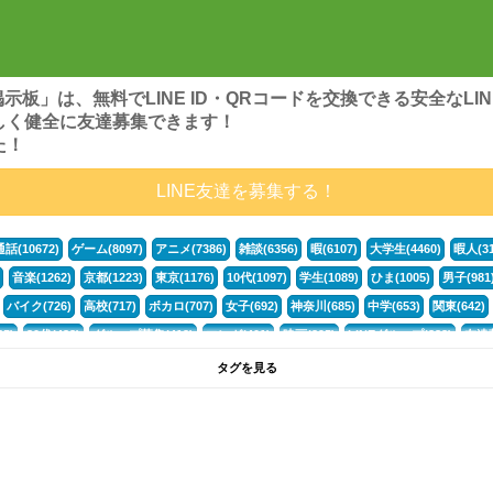
ンズ掲示板」は、無料でLINE ID・QRコードを交換できる安全な
しく健全に友達募集できます！
た！
LINE友達を募集する！
通話(10672)
ゲーム(8097)
アニメ(7386)
雑談(6356)
暇(6107)
大学生(4460)
暇人(31
音楽(1262)
京都(1223)
東京(1176)
10代(1097)
学生(1089)
ひま(1005)
男子(981
バイク(726)
高校(717)
ボカロ(707)
女子(692)
神奈川(685)
中学(653)
関東(642)
5)
30代(433)
グループ募集(412)
マンガ(401)
映画(395)
LINEグループ(388)
友達募
暇電(349)
千葉(336)
北海道(322)
フォートナイト(320)
荒野行動(319)
埼玉(318)
専
タグを見る
3(265)
JK(263)
福岡(260)
プロセカ(259)
腐女子(253)
かまちょ(246)
雑談グループ(
ps4(189)
料理(187)
アニメ好き(184)
マイクラ(181)
LINE通話(180)
LINE友達募集(1
声優(159)
サッカー(159)
モンハン(158)
相談(155)
すべてのタグを見る