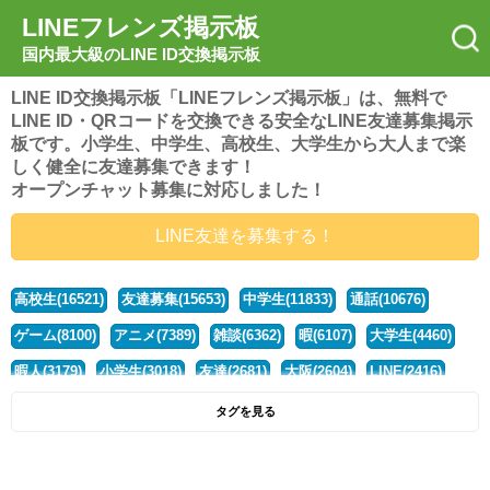
LINEフレンズ掲示板
国内最大級のLINE ID交換掲示板
LINE ID交換掲示板「LINEフレンズ掲示板」は、無料で
LINE ID・QRコードを交換できる安全なLINE友達募集掲示
板です。小学生、中学生、高校生、大学生から大人まで楽
しく健全に友達募集できます！
オープンチャット募集に対応しました！
LINE友達を募集する！
高校生(16521)
友達募集(15653)
中学生(11833)
通話(10676)
ゲーム(8100)
アニメ(7389)
雑談(6362)
暇(6107)
大学生(4460)
暇人(3179)
小学生(3018)
友達(2681)
大阪(2604)
LINE(2416)
関西(2392)
社会人(1437)
漫画(1326)
音楽(1263)
京都(1223)
タグを見る
東京(1177)
10代(1097)
学生(1090)
ひま(1005)
男子(981)
誰でも(978)
野球(875)
20代(866)
グループ(847)
茨城(827)