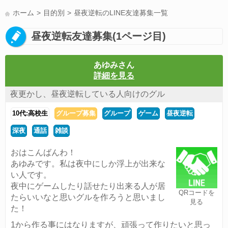
LINE友達募集(178)
スポーツ(177)
韓国(176)
雑談グル(176)
ホーム
目的別
昼夜逆転のLINE友達募集一覧
パズドラ(172)
Switch(168)
趣味(164)
40代(164)
声優(159)
昼夜逆転友達募集(1ページ目)
サッカー(159)
モンハン(158)
相談(155)
すべてのタグを見る
あゆみさん
詳細を見る
夜更かし、昼夜逆転している人向けのグル
10代:高校生
グループ募集
グループ
ゲーム
昼夜逆転
深夜
通話
雑談
おはこんばんわ！
あゆみです。私は夜中にしか浮上が出来な
い人です。
夜中にゲームしたり話せたり出来る人が居
QRコードを
たらいいなと思いグルを作ろうと思いまし
見る
た！
1から作る事にはなりますが、頑張って作りたいと思っ