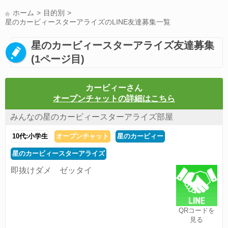
LINE友達募集(178)
スポーツ(177)
韓国(176)
雑談グル(176)
ホーム
目的別
パズドラ(172)
Switch(168)
40代(164)
趣味(163)
声優(159)
星のカービィースターアライズのLINE友達募集一覧
サッカー(159)
モンハン(158)
相談(155)
すべてのタグを見る
星のカービィースターアライズ友達募集
(1ページ目)
カービィーさん
オープンチャットの詳細はこちら
みんなの星のカービィースターアライズ部屋
10代:小学生
オープンチャット
星のカービィー
星のカービィースターアライズ
即抜けダメ ゼッタイ
QRコードを
見る