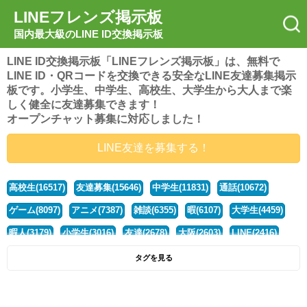
LINEフレンズ掲示板
国内最大級のLINE ID交換掲示板
LINE ID交換掲示板「LINEフレンズ掲示板」は、無料で
LINE ID・QRコードを交換できる安全なLINE友達募集掲示
板です。小学生、中学生、高校生、大学生から大人まで楽
しく健全に友達募集できます！
オープンチャット募集に対応しました！
LINE友達を募集する！
高校生(16517)
友達募集(15646)
中学生(11831)
通話(10672)
ゲーム(8097)
アニメ(7387)
雑談(6355)
暇(6107)
大学生(4459)
暇人(3179)
小学生(3016)
友達(2678)
大阪(2603)
LINE(2416)
関西(2392)
社会人(1437)
漫画(1326)
音楽(1262)
京都(1223)
タグを見る
東京(1176)
10代(1097)
学生(1089)
ひま(1005)
男子(981)
誰でも(978)
野球(875)
20代(866)
グループ(847)
茨城(827)