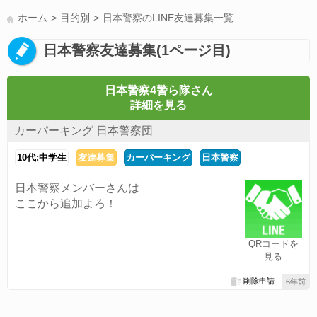
LINE友達募集(178)
スポーツ(177)
韓国(176)
雑談グル(176)
ホーム
目的別
日本警察のLINE友達募集一覧
パズドラ(172)
Switch(168)
趣味(164)
40代(164)
サッカー(160)
日本警察友達募集(1ページ目)
声優(159)
モンハン(158)
相談(155)
すべてのタグを見る
日本警察4警ら隊さん
詳細を見る
カーパーキング 日本警察団
10代:中学生
友達募集
カーパーキング
日本警察
日本警察メンバーさんは
ここから追加よろ！
QRコードを
見る
削除申請
6年前