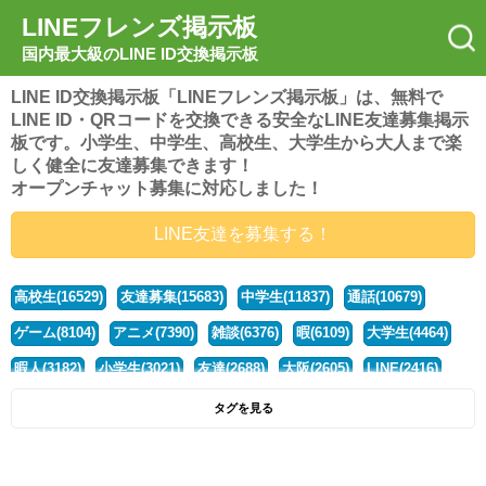
LINEフレンズ掲示板
国内最大級のLINE ID交換掲示板
LINE ID交換掲示板「LINEフレンズ掲示板」は、無料で
LINE ID・QRコードを交換できる安全なLINE友達募集掲示
板です。小学生、中学生、高校生、大学生から大人まで楽
しく健全に友達募集できます！
オープンチャット募集に対応しました！
LINE友達を募集する！
高校生(16529)
友達募集(15683)
中学生(11837)
通話(10679)
ゲーム(8104)
アニメ(7390)
雑談(6376)
暇(6109)
大学生(4464)
暇人(3182)
小学生(3021)
友達(2688)
大阪(2605)
LINE(2416)
関西(2392)
社会人(1443)
漫画(1326)
音楽(1264)
京都(1223)
タグを見る
東京(1182)
10代(1098)
学生(1092)
ひま(1006)
男子(981)
誰でも(979)
野球(875)
20代(866)
グループ(847)
茨城(827)