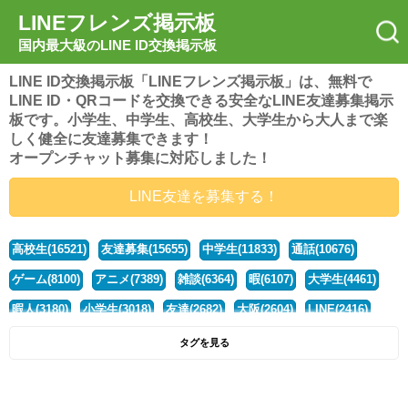
LINEフレンズ掲示板
国内最大級のLINE ID交換掲示板
LINE ID交換掲示板「LINEフレンズ掲示板」は、無料で
LINE ID・QRコードを交換できる安全なLINE友達募集掲示
板です。小学生、中学生、高校生、大学生から大人まで楽
しく健全に友達募集できます！
オープンチャット募集に対応しました！
LINE友達を募集する！
高校生(16521)
友達募集(15655)
中学生(11833)
通話(10676)
ゲーム(8100)
アニメ(7389)
雑談(6364)
暇(6107)
大学生(4461)
暇人(3180)
小学生(3018)
友達(2682)
大阪(2604)
LINE(2416)
関西(2392)
社会人(1438)
漫画(1326)
音楽(1263)
京都(1223)
タグを見る
東京(1178)
10代(1097)
学生(1090)
ひま(1005)
男子(981)
誰でも(979)
野球(875)
20代(866)
グループ(847)
茨城(827)