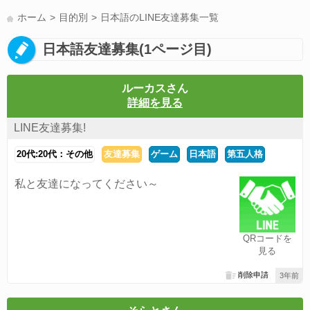
LINE友達募集(178)
スポーツ(177)
韓国(176)
雑談グル(176)
ホーム
目的別
日本語のLINE友達募集一覧
パズドラ(172)
Switch(168)
趣味(164)
40代(164)
声優(159)
日本語友達募集(1ページ目)
サッカー(159)
モンハン(158)
相談(155)
すべてのタグを見る
ルーカスさん
詳細を見る
LINE友達募集!
20代:20代：その他
友達募集
ゲーム
日本語
第五人格
私と友達になってください～
QRコードを
見る
削除申請
3年前