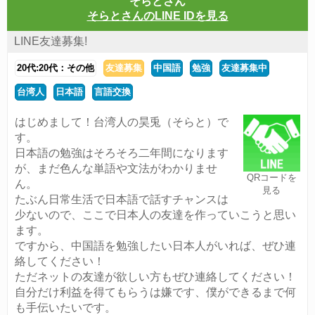
そらとさん
そらとさんのLINE IDを見る
LINE友達募集!
20代:20代：その他
友達募集
中国語
勉強
友達募集中
台湾人
日本語
言語交換
はじめまして！台湾人の昊兎（そらと）で
す。
日本語の勉強はそろそろ二年間になります
が、まだ色んな単語や文法がわかりませ
QRコードを
ん。
見る
たぶん日常生活で日本語で話すチャンスは
少ないので、ここで日本人の友達を作っていこうと思い
ます。
ですから、中国語を勉強したい日本人がいれば、ぜひ連
絡してください！
ただネットの友達が欲しい方もぜひ連絡してください！
自分だけ利益を得てもらうは嫌です、僕ができるまで何
も手伝いたいです。