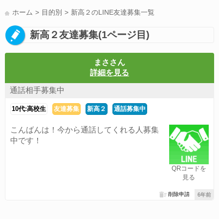
LINE友達募集(178)
スポーツ(177)
韓国(176)
雑談グル(176)
ホーム
目的別
新高２のLINE友達募集一覧
パズドラ(172)
Switch(168)
40代(164)
趣味(163)
声優(159)
新高２友達募集(1ページ目)
サッカー(159)
モンハン(158)
相談(155)
すべてのタグを見る
まささん
詳細を見る
通話相手募集中
10代:高校生
友達募集
新高２
通話募集中
こんばんは！今から通話してくれる人募集
中です！
QRコードを
見る
削除申請
6年前