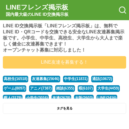
LINEフレンズ掲示板
国内最大級のLINE ID交換掲示板
LINE ID交換掲示板「LINEフレンズ掲示板」は、無料で
LINE ID・QRコードを交換できる安全なLINE友達募集掲示
板です。小学生、中学生、高校生、大学生から大人まで楽
しく健全に友達募集できます！
オープンチャット募集に対応しました！
LINE友達を募集する！
高校生(16518)
友達募集(15646)
中学生(11831)
通話(10672)
ゲーム(8097)
アニメ(7387)
雑談(6355)
暇(6107)
大学生(4459)
暇人(3179)
小学生(3016)
友達(2678)
大阪(2603)
LINE(2416)
関西(2392)
社会人(1437)
漫画(1326)
音楽(1262)
京都(1223)
タグを見る
東京(1176)
10代(1097)
学生(1089)
ひま(1005)
男子(981)
誰でも(978)
野球(875)
20代(866)
グループ(847)
茨城(827)